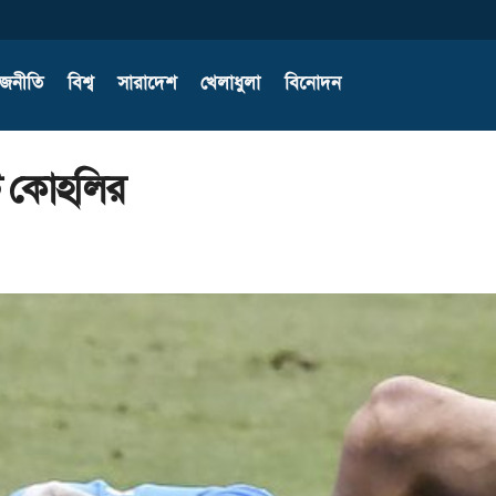
াজনীতি
বিশ্ব
সারাদেশ
খেলাধুলা
বিনোদন
াট কোহলির