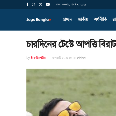
ঢাকাঃ শুক্রবার, আগস্ট ৭, ২০২৬
প্রচ্ছদ
জাতীয়
অর্থনীতি
র
চারদিনের টেস্টে আপত্তি বির
by
স্টাফ রিপোর্টার
জানুয়ারি ৫, ২০২০
in
খেলাধুলা