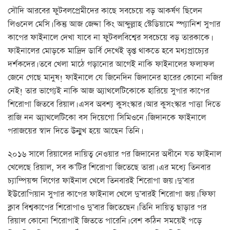
সৌদি আরবের ফুটবলপ্রেমীদের কাছে সবচেয়ে বড় আকর্ষণ ছিলেন
লিওনেল মেসি। কিন্তু আজ জেদ্দা কিং আব্দুল্লাহ স্টেডিয়ামে স্প্যানিশ সুপার
কাপের ফাইনালে দেখা যাবে না ফুটবলবিশ্বের সবচেয়ে বড় তারকাকে।
ফাইনালের মোড়কে মাদ্রিদ ডার্বি দেখেই তৃপ্ত থাকতে হবে মধ্যপ্রাচ্যের
দর্শকদের। তবে খেলা মাঠে গড়ানোর আগেই নাকি ফাইনালের ফলাফল
জেনে গেছে মানুষ! ফাইনালে যে জিনেদিন জিদানের হারের কোনো নজির
নেই! তার ভাগ্যেই নাকি আজ অ্যাথলেটিকোকে হারিয়ে সুপার কাপের
শিরোপা জিতবে রিয়াল। এসব অবশ্য কুসংস্কার। আর কুসংস্কার পাত্তা দিতে
রাজি নন অ্যাথলেটিকো বস দিয়েগো সিমিওনে। জিদানকে ফাইনালে
পরাজয়ের স্বাদ দিতে উন্মুখ হয়ে আছেন তিনি।
২০১৬ সালে রিয়ালের দায়িত্ব নেওয়ার পর জিদানের অধীনে যত ফাইনাল
খেলেছে রিয়াল, সব ক’টির শিরোপা জিতেছে তারা। এর মধ্যে তিনবার
চ্যাম্পিয়ন্স লিগের ফাইনাল খেলে তিনবারই শিরোপা জয়। দু’বার
ইউরোপিয়ান সুপার কাপের ফাইনাল খেলে দু’বারই শিরোপা জয়। ফিফা
ক্লাব বিশ্বকাপের শিরোপাও দু’বার জিতেছেন। তিনি দায়িত্ব ছাড়ার পর
রিয়াল কোনো শিরোপাই জিততে পারেনি। বেশ কঠিন সময়েই পড়ে