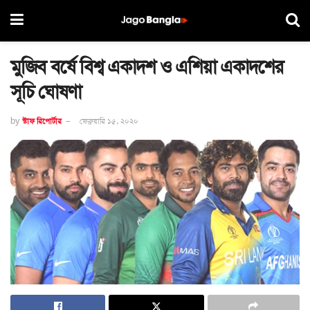
মুজিব বর্ষে বিশ্ব একাদশ ও এশিয়া একাদশের
সূচি ঘোষণা
by
স্টাফ রিপোর্টার
ফেব্রুয়ারি ১৫, ২০২০