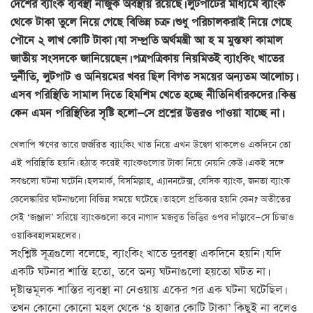
দেশের ব্যাংক ব্যবস্থা নাজুক অবস্থায় রয়েছে। লুটপাটের মাধ্যমে ব্যাংক
থেকে টাকা তুলে নিয়ে গেছে বিভিন্ন চক্র। শুধু পরিচালকরাই নিয়ে গেছে
পৌনে ২ লাখ কোটি টাকা। যা সম্প্রতি অর্থমন্ত্রী আ হ ম মুস্তফা কামাল
জাতীয় সংসদকে জানিয়েছেন। পত্রপত্রিকায় নিয়মিতই ব্যাংকিং খাতের
দুর্নীতি, লুটপাট ও অনিয়মের খবর ছিল বিগত সময়ের অন্যতম আলোচ্য।
এসব পরিস্থিতি সামাল দিতে হিমশিম খেতে হচ্ছে নীতিনির্ধারকদের। কিন্তু
কেন এমন পরিস্থিতির সৃষ্টি হলো—সে প্রশ্নের উত্তরও পাওয়া যাচ্ছে না।
খেলাপি ঋণের ভারে জর্জরিত ব্যাংকিং খাত নিয়ে এখন উদ্বেগ থাকলেও একদিনে তো
এই পরিস্থিতি হয়নি। হঠাত্ করেই ব্যাংকগুলোর টাকা নিয়ে নেয়নি কেউ। একই সঙ্গে
সবগুলো ঘটনা ঘটেনি। হলমার্ক, বিসমিল্লাহ, এ্যাননটেক্স, বেসিক ব্যাংক, জনতা ব্যাংক
কেলেঙ্কারির ঘটনাগুলো বিভিন্ন সময়ে ঘটেছে। তাহলে প্রতিকার হয়নি কেন? অতীতের
সেই ‘জঞ্জাল’ সরিয়ে ব্যাংকগুলো কবে নাগাদ মজবুত ভিত্তির ওপর দাঁড়াবে—সে চিন্তাও
ওয়াকিবহালমহলের।
সংশ্লিষ্ট সূত্রগুলো বলেছে, ব্যাংকিং খাতে দুরবস্থা একদিনে হয়নি। যদি
একটি ঘটনার শাস্তি হতো, তবে অন্য ঘটনাগুলো হয়তো ঘটত না।
দৃষ্টান্তমূলক শাস্তির ব্যবস্থা না নেওয়ায় একের পর এক ঘটনা ঘটেছিল।
তখন কোনো কোনো মহল থেকে ‘৪ হাজার কোটি টাকা’ কিছুই না বলেও