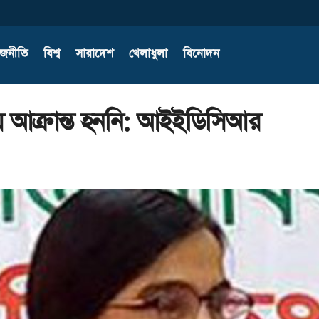
াজনীতি
বিশ্ব
সারাদেশ
খেলাধুলা
বিনোদন
 আক্রান্ত হননি: আইইডিসিআর