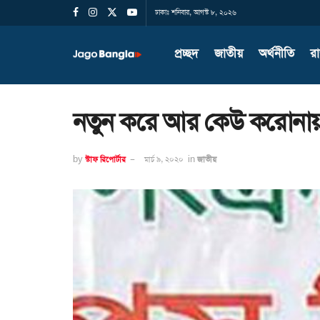
ঢাকাঃ শনিবার, আগস্ট ৮, ২০২৬
প্রচ্ছদ
জাতীয়
অর্থনীতি
র
নতুন করে আর কেউ করোনায়
by
স্টাফ রিপোর্টার
মার্চ ৯, ২০২০
in
জাতীয়