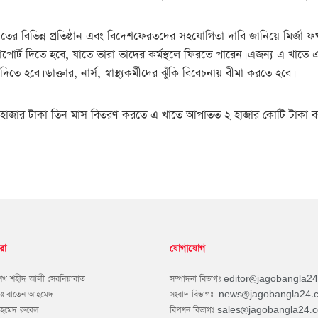
াস্থ্যখাতের বিভিন্ন প্রতিষ্ঠান এবং বিদেশফেরতদের সহযোগিতা দাবি জানিয়ে মির্
ট দিতে হবে, যাতে তারা তাদের কর্মস্থলে ফিরতে পারেন। এজন্য এ খাতে এক হাজ
ে হবে। ডাক্তার, নার্স, স্বাস্থ্যকর্মীদের ঝুঁকি বিবেচনায় বীমা করতে হবে।
 মাসে ৫ হাজার টাকা তিন মাস বিতরণ করতে এ খাতে আপাতত ২ হাজার কোটি টাকা বর
রা
যোগাযোগ
শেখ শহীদ আলী সেরনিয়াবাত
সম্পাদনা বিভাগঃ
editor@jagobangla2
কঃ বাতেন আহমেদ
সংবাদ বিভাগঃ
news@jagobangla24.
আহমেদ রুবেল
বিপণন বিভাগঃ
sales@jagobangla24.