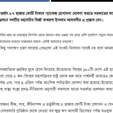
থাৎ ৮৭ হাজার কোটি টাকার প্যাকেজ প্রণোদনা ঘোষণা করতে সরকারের কাছে 
লনে দলটির মহাসচিব মির্জা ফখরুল ইসলাম আলমগীর এ প্রস্তাব দেন।
ির জন্য তা মারাত্মক বিপর্যয় ডেকে আনবে। আর এজন্য সব চেয়ে বেশি দুর্ভোগে পড়বে সাধারণ 
বিবেচনার মাধ্যমে বাস্তবায়ন করবে—এটাই আমাদের প্রত্যাশা।’
িছু পদক্ষেপ গ্রহণ করেছে। সেগুলো এই সংকট নিরসনে যথেষ্ট নয় বলে আমরা
বজাতিকে হুমকির মুখে ঠেলে দিয়েছে। ইতোমধ্যে বিশ্বের ১৮০টি দেশে এই প্রাণ
মারা গেছে ৮ জন। বিশ্বের মহাশক্তিধর রাষ্ট্র থেকে শুরু করে পার্শ্ববর্তী ভার
র্যন্ত এবং পরে ৯ এপ্রিল পর্যন্ত আংশিক শাটডাউন ঘোষণা করা হয়েছে। ইতোমধ
ব স্বাস্থ্য সংস্থা প্রদত্ত নীতিমালা অনুযায়ী সকলকে আরো সতর্কতা অবলম্বন করত
সেজন্য বীজ, সার, কীটনাশক ও ভর্তুকীসহ ৫ হাজার কোটি টাকা প্রশাসন ও সেন
সরকারি প্রতিষ্ঠান থেকে দেওয়া সব ক্ষুদ্র ঋণ আগামী ডিসেম্বর পর্যন্ত মওকু