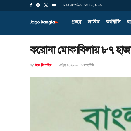
ঢাকাঃ বৃহস্পতিবার, আগস্ট ৬, ২০২৬
প্রচ্ছদ
জাতীয়
অর্থনীতি
র
করোনা মোকাবিলায় ৮৭ হাজা
by
স্টাফ রিপোর্টার
এপ্রিল ৪, ২০২০
in
রাজনীতি