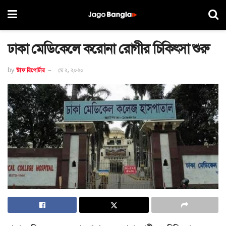
ঢাকা মেডিকেলে করোনা রোগীর চিকিৎসা শুরু
by
স্টাফ রিপোর্টার
মে ২, ২০২০