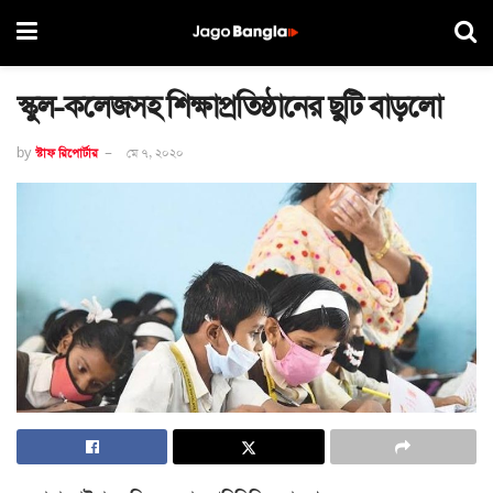
স্কুল-কলেজসহ শিক্ষাপ্রতিষ্ঠানের ছুটি বাড়লো
by
স্টাফ রিপোর্টার
মে ৭, ২০২০