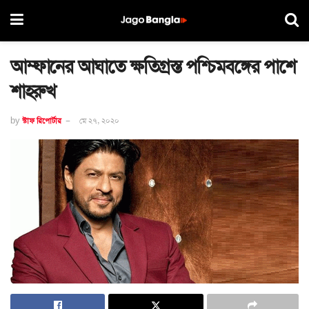
আম্ফানের আঘাতে ক্ষতিগ্রস্ত পশ্চিমবঙ্গের পাশে
শাহরুখ
by
স্টাফ রিপোর্টার
মে ২৭, ২০২০