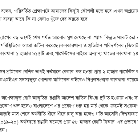
 বলেন, পরিবর্তিত প্রেক্ষাপটে আমাদের কিছুটা কৌশলী হতে হবে। এখন অপ্রয়
ো ব্যবস্থা আছে কি না সেটাও খুঁজে বের করতে হবে।
গের বড় অংশই শেষ পর্যন্ত আলোর মুখ দেখছে না। গ্যাস-বিদ্যুত্ সংকট তো 
ই পরিস্থিতিকে আরো জটিল করেছে। কলকারখানা ও প্রতিষ্ঠান পরিদর্শনের (ডিআ
 কারখানা ১ হাজার ৯১৫টি এবং গার্মেন্টসের বাইরে অন্যান্য খাতের কারখানা ১
রমিকের বেশির ভাগই বর্তমানে বেকার। বন্ধ হওয়া প্রায় ২ হাজার গার্মেন্টস ক
এমইএর সদস্যভুক্ত পোশাক মালিকের বাইরেও বিপুলসংখ্যক কারখানা রয়েছে
 এবং অপেক্ষাকৃত ছোট আকৃতির। রপ্তানি আদেশ বাতিল কিংবা স্থগিত হওয়ায় এবং
 প্রকোপ শুরু হলেও বাংলাদেশে এর প্রকোপ শুরু হয় মার্চ থেকে। ক্রমেই সংক্
াই মাস শেষে অর্থনীতি ধীরে ধীরে চালু করা হলেও গতি আসেনি। বিশ্ববাজারে 
(২০১৯-২০) অর্থবছরে রপ্তানি কমেছে প্রায় ৫৮ হাজার কোটি টাকার। এর প্রভাবে ব্য
েন।