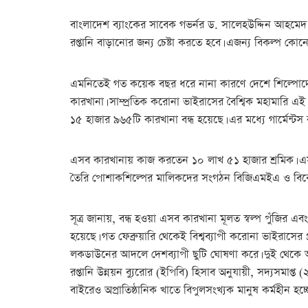
বাংলাদেশ ব্যাংকের সাবেক গভর্নর ড. সালেহউদ্দিন আহমেদ
রপ্তানি বাড়ানোর জন্য চেষ্টা করতে হবে। এজন্য বিকল্প কোন
এমনিতেই গত কয়েক বছর ধরে নানা কারণে দেশে শিল্পোদ্যো
কারখানা। সাম্প্রতিক করোনা ভাইরাসের বৈশ্বিক মহামারি এ
১৫ হাজার ৯৬৫টি কারখানা বন্ধ হয়েছে। এর মধ্যে গার্মেন্টস
এসব কারখানায় কাজ করতেন ১০ লাখ ৫১ হাজার শ্রমিক। এসব শ্
তৈরি পোশাকশিল্পের মালিকদের সংগঠন বিজিএমইএ ও বিকে
সূত্র জানায়, বন্ধ হওয়া এসব কারখানা মূলত স্বল্প পুঁজির
হয়েছে। গত ফেব্রুয়ারি থেকেই বিশ্বব্যাপী করোনা ভাইরাসের
লকডাউনের আদলে দেশব্যাপী ছুটি ঘোষণা করে। দুই থেকে আড়
রপ্তানি উন্নয়ন ব্যুরোর (ইপিবি) হিসাব অনুযায়ী, সদ্যসমাপ্ত 
বাইরেও অপ্রাতিষ্ঠানিক খাতে বিপুলসংখ্যক মানুষ কর্মহীন হচ্ছ