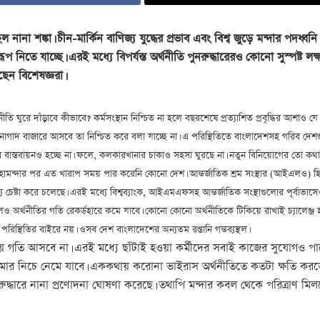
 নানা শঙ্কা। চীন-মার্কিন বাণিজ্য যুদ্ধের প্রভাব এবং বিশ্ব জুড়ে মন্দার প
 রূপ নিতে যাচ্ছে। এরই মধ্যে বিপর্যস্ত অর্থনীতি পুনরুদ্ধারেরও কোনো সুস্পষ্ট ল
ন বিশেষজ্ঞরা।
তি ঘুরে দাঁড়াবে কীভাবে? কর্মসংস্থান নিশ্চিত না হলে বছরশেষে প্রত্যাশিত প্রবৃদ্ধির আশাও
 নাগাদ বাজারে আসবে তা নিশ্চিত করে বলা যাচ্ছে না। এ পরিস্থিতিতে বাংলাদেশসহ গরিব দে
কর বাস্তবায়নও হচ্ছে না। ফলে, কলকারখানার চাকাও সহসা ঘুরছে না। নতুন বিনিয়োগের তো কথাই
মহামন্দার পর এত খারাপ সময় পার করেনি কোনো দেশ। আন্তর্জাতিক শ্রম সংস্থার (আইএলও) হিস
 চেষ্টা করে চলেছে। এরই মধ্যে বিশ্বব্যাংক, আইএমএফসহ আন্তর্জাতিক সংস্থাগুলোর পূর্বাভাসেও
ও অর্থনীতির গতি রেকর্ডহারে কমে যাবে। কোনো কোনো অর্থনীতিকে টিকিয়ে রাখাই চ্যালেঞ্জ হয়ে দ
রিস্থিতির বাইরে নয়। ওসব দেশ বাংলাদেশের অন্যতম রপ্তানি গন্তব্যস্থল।
য়ায় গতি আসবে না। এরই মধ্যে ছাঁটাই হওয়া কর্মীদের সবাই কাজের সুযোগও পাব
মার নিচে নেমে যাবে। এককথায় করোনা ভাইরাস অর্থনীতিতে কতটা ক্ষতি করতে
দ্ধারে নানা প্রণোদনা ঘোষণা করেছে। তথাপি মন্দার কবল থেকে পরিত্রাণ মি