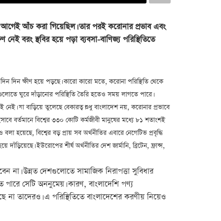
দধ্বনি আগেই আঁচ করা গিয়েছিল। তার পরই করোনার প্রভাব এবং
ক্ষণ নেই বরং স্থবির হয়ে পড়া ব্যবসা-বাণিজ্য পরিস্থিতিতে
 যে দিন দিন ক্ষীণ হয়ে পড়ছে। কারো কারো মতে, করোনা পরিস্থিতি থেকে
শগুলোতে ঘুরে দাঁড়ানোর পরিস্থিতি তৈরি হতেও সময় লাগতে পারে।
 নেই। যা বাড়িয়ে তুলেছে বেকারত্ব।শুধু বাংলাদেশ নয়, করোনার প্রভাবে
াবে বর্তমানে বিশ্বের ৩৩০ কোটি কর্মজীবী মানুষের মধ্যে ৮১ শতাংশই
 বলা হয়েছে, বিশ্বের বড় প্রায় সব অর্থনীতির এবারে নেগেটিভ প্রবৃদ্ধি
াঁড়িয়েছে। ইউরোপের শীর্ষ অর্থনীতির দেশ জার্মানি, ব্রিটেন, ফ্রান্স,
েন না। উন্নত দেশগুলোতে সামাজিক নিরাপত্তা সুবিধার
 পারে সেটি অননুমেয়। কারণ, বাংলাদেশি পণ্য
লছে না তাদেরও। এ পরিস্থিতিতে বাংলাদেশের করণীয় নিয়েও