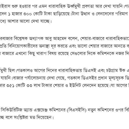
রাস শুরু হওয়ার পর এমন ধারাবাহিক ঊর্ধ্বমুখী প্রবণতা আর দেখা যায়নি। গতক
েনদেন ১ হাজার ৩০০ কোটি টাকা ছাড়িয়েছে। টানা উত্থান ও লেনদেনের পরিমা
ধ্যে আশার আলো দেখা যাচ্ছে।
শেয়ারবাজার বিশ্লেষক অধ্যাপক আবু আহমেদ বলেন, শেয়ার-বাজারে ধারাবাহিকভ
প্রতি বিনিয়োগকারীদের অনাস্থা দূর করতে এবং ভালো শেয়ার বাজারে আনতে বা
তবে বাজারে এখনো কিছু খারাপ বিষয় রয়েছে সেগুলোর দিকে কমিশনকে নজর দি
বমুখী ছিল। গতকালও আগের দিনের ধারাবাহিকতায় ডিএসই এবং চট্টগ্রাম স্টক এক
যায়নি। বাজার পর্যালোচনায় দেখা গেছে, গতকাল ডিএসইর প্রধান মূল্যসূচক 
জার ৩৫১ কোটি ৩৩ লাখ টাকার শেয়ার ও ইউনিট লেনদেন হয়েছে। যা আগের 
শ সিকিউরিটিজ অ্যান্ড এক্সচেঞ্জ কমিশনের (বিএসইসি) নতুন কমিশনের ওপর বিন
্ছে বলে সংশ্লিষ্টরা মত দিয়েছেন।