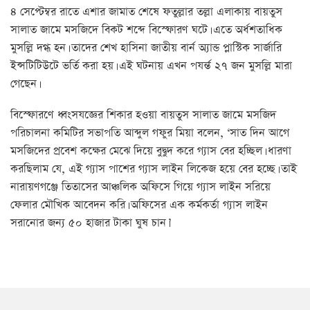
৪ সেপ্টেম্বর রাতে এশার জামাত শেষে ফতুল্লার তল্লা এলাকায় বায়তুস
সালাত জামে মসজিদে বিকট শব্দে বিস্ফোরণ ঘটে। এতে অর্ধশতাধিক
মুসল্লি দগ্ধ হন। তাদের শেখ হাসিনা জাতীয় বার্ন অ্যান্ড প্লাস্টিক সার্জারি
ইন্সটিটিউটে ভর্তি করা হয়। এই ঘটনায় এখন পযর্ন্ত ২৭ জন মুসল্লি মারা
গেছেন।
বিস্ফোরণে ধ্বংসযজ্ঞের শিকার হওয়া বায়তুস সালাত জামে মসজিদ
পরিচালনা কমিটির সভাপতি আব্দুল গফুর মিয়া বলেন, ‘সাত দিন আগে
মসজিদের প্রবেশ কক্ষের মেঝে দিয়ে বুদ্বুদ করে গ্যাস বের হচ্ছিল। ধারণা
করছিলাম যে, এই গ্যাস পাশের গ্যাস লাইন লিকেজ হয়ে বের হচ্ছে। তাই
নারায়ণগঞ্জে তিতাসের আঞ্চলিক অফিসে গিয়ে গ্যাস লাইন সরিয়ে
ফেলার মৌখিক আবেদন করি। অফিসের এক কর্মকর্তা গ্যাস লাইন
সরানোর জন্য ৫০ হাজার টাকা ঘুষ চান।’