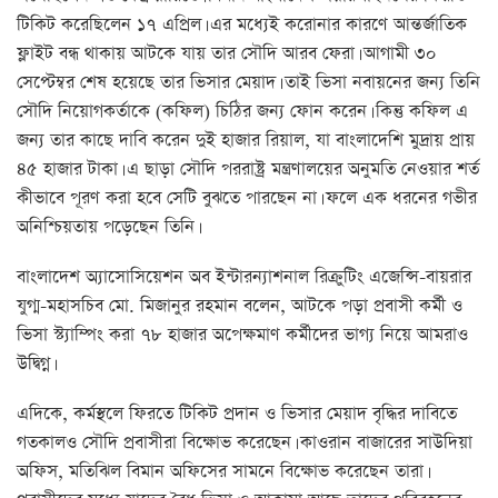
টিকিট করেছিলেন ১৭ এপ্রিল। এর মধ্যেই করোনার কারণে আন্তর্জাতিক
ফ্লাইট বন্ধ থাকায় আটকে যায় তার সৌদি আরব ফেরা। আগামী ৩০
সেপ্টেম্বর শেষ হয়েছে তার ভিসার মেয়াদ। তাই ভিসা নবায়নের জন্য তিনি
সৌদি নিয়োগকর্তাকে (কফিল) চিঠির জন্য ফোন করেন। কিন্তু কফিল এ
জন্য তার কাছে দাবি করেন দুই হাজার রিয়াল, যা বাংলাদেশি মুদ্রায় প্রায়
৪৫ হাজার টাকা। এ ছাড়া সৌদি পররাষ্ট্র মন্ত্রণালয়ের অনুমতি নেওয়ার শর্ত
কীভাবে পূরণ করা হবে সেটি বুঝতে পারছেন না। ফলে এক ধরনের গভীর
অনিশ্চিয়তায় পড়েছেন তিনি।
বাংলাদেশ অ্যাসোসিয়েশন অব ইন্টারন্যাশনাল রিক্রুটিং এজেন্সি-বায়রার
যুগ্ম-মহাসচিব মো. মিজানুর রহমান বলেন, আটকে পড়া প্রবাসী কর্মী ও
ভিসা স্ট্যাম্পিং করা ৭৮ হাজার অপেক্ষমাণ কর্মীদের ভাগ্য নিয়ে আমরাও
উদ্বিগ্ন।
এদিকে, কর্মস্থলে ফিরতে টিকিট প্রদান ও ভিসার মেয়াদ বৃদ্ধির দাবিতে
গতকালও সৌদি প্রবাসীরা বিক্ষোভ করেছেন। কাওরান বাজারের সাউদিয়া
অফিস, মতিঝিল বিমান অফিসের সামনে বিক্ষোভ করেছেন তারা।