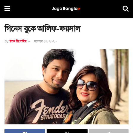
গিনেস বুকে আলিফ-ফয়সাল
by
স্টাফ রিপোর্টার
নভেম্বর ১২, ২০২০