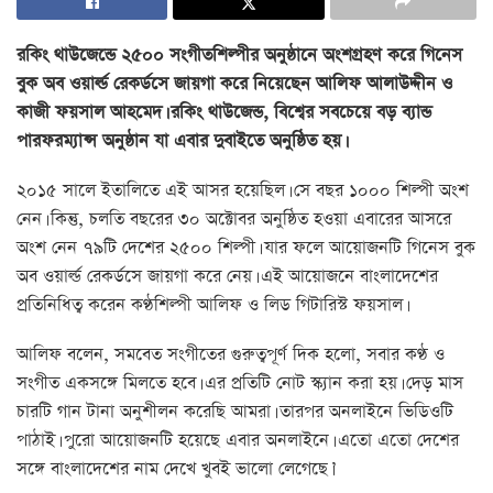
রকিং থাউজেন্ডে ২৫০০ সংগীতশিল্পীর অনুষ্ঠানে অংশগ্রহণ করে গিনেস
বুক অব ওয়ার্ল্ড রেকর্ডসে জায়গা করে নিয়েছেন আলিফ আলাউদ্দীন ও
কাজী ফয়সাল আহমেদ। রকিং থাউজেন্ড, বিশ্বের সবচেয়ে বড় ব্যান্ড
পারফরম্যান্স অনুষ্ঠান যা এবার দুবাইতে অনুষ্ঠিত হয়।
২০১৫ সালে ইতালিতে এই আসর হয়েছিল। সে বছর ১০০০ শিল্পী অংশ
নেন। কিন্তু, চলতি বছরের ৩০ অক্টোবর অনুষ্ঠিত হওয়া এবারের আসরে
অংশ নেন ৭৯টি দেশের ২৫০০ শিল্পী। যার ফলে আয়োজনটি গিনেস বুক
অব ওয়ার্ল্ড রেকর্ডসে জায়গা করে নেয়। এই আয়োজনে বাংলাদেশের
প্রতিনিধিত্ব করেন কণ্ঠশিল্পী আলিফ ও লিড গিটারিস্ট ফয়সাল।
আলিফ বলেন, সমবেত সংগীতের গুরুত্বপূর্ণ দিক হলো, সবার কণ্ঠ ও
সংগীত একসঙ্গে মিলতে হবে। এর প্রতিটি নোট স্ক্যান করা হয়। দেড় মাস
চারটি গান টানা অনুশীলন করেছি আমরা। তারপর অনলাইনে ভিডিওটি
পাঠাই। পুরো আয়োজনটি হয়েছে এবার অনলাইনে। এতো এতো দেশের
সঙ্গে বাংলাদেশের নাম দেখে খুবই ভালো লেগেছে।’