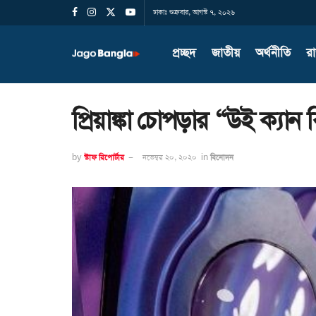
ঢাকাঃ শুক্রবার, আগস্ট ৭, ২০২৬
প্রচ্ছদ
জাতীয়
অর্থনীতি
র
প্রিয়াঙ্কা চোপড়ার “উই ক্যান
by
স্টাফ রিপোর্টার
নভেম্বর ২০, ২০২০
in
বিনোদন