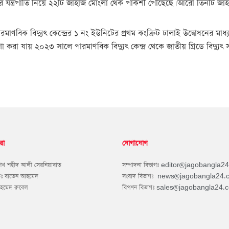
যন্ত্রপাতি নিয়ে ২২টি জাহাজ মোংলা থেক পাকশী পৌঁছেছে। আরো তিনটি জাহাজ 
রমাণবিক বিদ্যুৎ কেন্দ্রের ১ নং ইউনিটের প্রথম কংক্রিট ঢালাই উদ্বোধনের মাধ্য
 করা যায় ২০২৩ সালে পারমাণবিক বিদ্যুৎ কেন্দ্র থেকে জাতীয় গ্রিডে বিদ্যুৎ 
রা
যোগাযোগ
শেখ শহীদ আলী সেরনিয়াবাত
সম্পাদনা বিভাগঃ
editor@jagobangla2
কঃ বাতেন আহমেদ
সংবাদ বিভাগঃ
news@jagobangla24.
আহমেদ রুবেল
বিপণন বিভাগঃ
sales@jagobangla24.