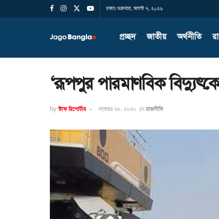
ঢাকাঃ শুক্রবার, আগস্ট ৭, ২০২৬
প্রচ্ছদ
জাতীয়
অর্থনীতি
র
‘রূপপুর পারমাণবিক বিদ্যুৎকেন্
by
স্টাফ রিপোর্টার
নভেম্বর ২৮, ২০২০
in
রাজনীতি