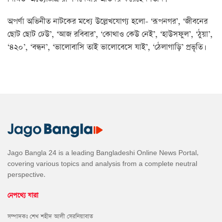
অপর্ণা অভিনীত নাটকের মধ্যে উল্লেখযোগ্য হলো- ‘রূপনগর’, ‘জীবনের
ছোট ছোট ঢেউ’, ‘আজ রবিবার’, ‘কোথাও কেউ নেই’, ‘হাউসফুল’, ‘ঠুয়া’,
‘৪২০’, ‘বন্ধন’, ‘ভালোবাসি তাই ভালোবেসে যাই’, ‘ঠেলাগাড়ি’ প্রভৃতি।
Jago Bangla 24 is a leading Bangladeshi Online News Portal,
covering various topics and analysis from a complete neutral
perspective.
নেপথ্যে যারা
সম্পাদকঃ শেখ শহীদ আলী সেরনিয়াবাত