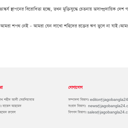
্য স্থাপনের বিরোধিতা হচ্ছে, তখন মুক্তিযুদ্ধে চেতনায় অসাম্প্রদায়িক দেশ গড়া
আমরা শপথ নেই – আমরা যেন লাখো শহিদের রক্তের ঋণ ভুলে না যাই। আমরা যেন ম
রা
যোগাযোগ
শেখ শহীদ আলী সেরনিয়াবাত
সম্পাদনা বিভাগঃ
editor@jagobangla2
কঃ বাতেন আহমেদ
সংবাদ বিভাগঃ
news@jagobangla24.
আহমেদ রুবেল
বিপণন বিভাগঃ
sales@jagobangla24.