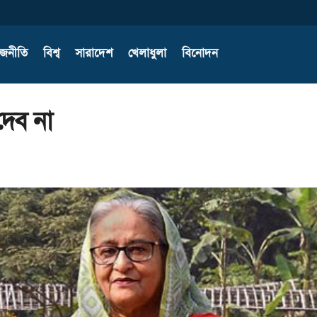
াজনীতি
বিশ্ব
সারাদেশ
খেলাধুলা
বিনোদন
দেব না