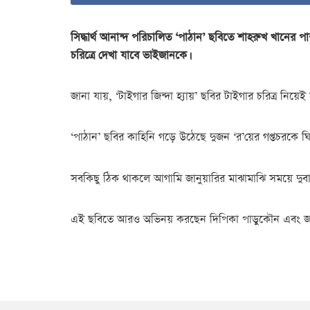
সিদ্ধার্থ আনান্দ পরিচালিত ‘পাঠান’ ছবিতে শাহরুখ খানের
চরিত্রে দেখা যাবে ভাইজানকে।
জানা যায়, ‘টাইগার জিন্দা হ্যায়’ ছবির টাইগার চরিত্র নিয়
‘পাঠান’ ছবির কাহিনি গড়ে উঠেছে দুজন ‘র’য়ের গপ্তচরকে ঘি
সবকিছু ঠিক থাকলে আগামি জানুয়ারির মাঝামাঝি সময়ে দু
এই ছবিতে আরও অভিনয় করছেন দিপিকা পাড়ুকৌন এবং জন