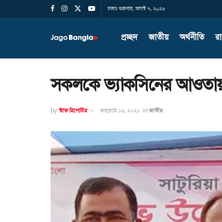
ঢাকাঃ শুক্রবার, আগস্ট ৭, ২০২৬
প্রচ্ছদ
জাতীয়
অর্থনীতি
র
সকলকে ভ্যাকসিনের আওতায় আনা 
by
স্টাফ রিপোর্টার
জানুয়ারি ১৬, ২০২১
in
জাতীয়