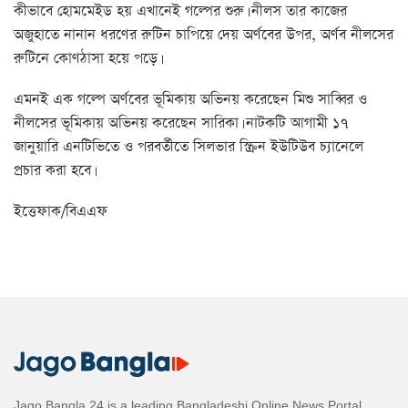
কীভাবে হোমমেইড হয় এখানেই গল্পের শুরু। নীলস তার কাজের
অজুহাতে নানান ধরণের রুটিন চাপিয়ে দেয় অর্ণবের উপর, অর্ণব নীলসের
রুটিনে কোণঠাসা হয়ে পড়ে।
এমনই এক গল্পে অর্ণবের ভূমিকায় অভিনয় করেছেন মিশু সাব্বির ও
নীলসের ভূমিকায় অভিনয় করেছেন সারিকা। নাটকটি আগামী ১৭
জানুয়ারি এনটিভিতে ও পরবর্তীতে সিলভার স্ক্রিন ইউটিউব চ্যানেলে
প্রচার করা হবে।
ইত্তেফাক/বিএএফ
Jago Bangla 24 is a leading Bangladeshi Online News Portal,