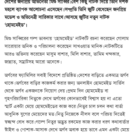
দেশের জনপ্রিয় অভিনেতা মিশু সাব্বির। বেশ কিছু নাটক দিয়ে তিনি দর্শক
মহলে ব্যাপক আলোচনা এসেছেন। সম্প্রতি তিনি জুটি বেধেছেন জনপ্রিয়
মডেল ও অভিনেত্রী সারিকার সাথে। আসছে জুটির নতুন নাটক
‘হোমমেইড’।
মিশু সাব্বিরের গল্প ভাবনায় ‘হোমমেইড’ নাটকটি রচনা করেছেন গোলাম
সারোয়ার অনিক ও পরিচালনা করেছেন সাখওয়াত মানিক। নাটকটিতে
আরও অভিনয় করেছেন মাসুম বাশার, মিলি বাশার, তামিম খন্দকার,
জান্নাত, সম্রাটসহ আরো অনেকে।
অর্ণবের ফ্যামিলির সবাই বিদেশে প্রতিষ্ঠিত। দেশের বাড়িতে একমাত্র অর্ণব
থাকে। অর্ণবের বাড়ির কাজকর্ম করার জন্য অনলাইন হোমমেইড সার্ভিস
থেকে অর্ণব একজনকে নিয়োগ দেয়। প্রথম দিন হোমমেইড বা
গৃহপরিচারিকা নিতুকে দেখে অর্ণবের কোনভাবেই বিশ্বাস হয় না এতো
স্মার্ট একটা মেয়ে হোমমেইডের কাজ করে। নিতুর চাল চলন কথা বার্তা
আধুনিক যুগের মেয়েদের মত। নিতু নিজেকে নীলস বলে পরিচয় দিতেই
স্বচ্ছন্দ বোধ করে। গল্পে নিতুর অদ্ভুত রকমের কাজ করার ধরণ কথাবার্তার
স্টাইল ও পোশাক-আসাক দেখে অর্ণব অবাক হয়ে ভাবে এমন একটা মেয়ে