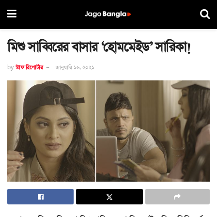
মিশু সাব্বিরের বাসার ‘হোমমেইড’ সারিকা!
by
স্টাফ রিপোর্টার
জানুয়ারি ১৬, ২০২১