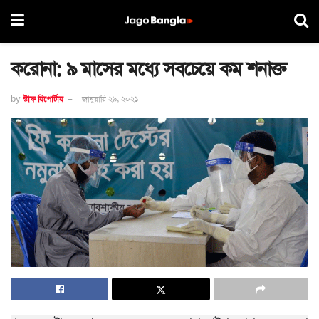
করোনা: ৯ মাসের মধ্যে সবচেয়ে কম শনাক্ত
by
স্টাফ রিপোর্টার
জানুয়ারি ২৯, ২০২১