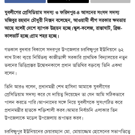
যুবলীগের প্রেসিডিয়াম সদস্য ও ফরিদপুর-৪ আসনের সংসদ সদস্য
মজিবুর রহমান চৌধুরী নিক্সন বলেছেন, আওয়ামী লীগ সরকার ক্ষমতায়
আছে বলেই দেশে ব্যাপক উন্নয়ন হচ্ছে। স্কুল-কলেজ, রাস্তাঘাট, ব্রিজ-
কালভার্ট হচ্ছে। গ্রাম শহর হচ্ছে।
গতকাল বুধবার বিকালে সদরপুর উপজেলার চরবিষ্ণুপুর ইউনিয়নে ৬২
লাখ টাকা ব্যয়ে নির্মিতব্য কাজীডাঙ্গী সরকারি প্রাথমিক বিদ্যালয়ের নতুন
ভবনের ভিত্তিপ্রস্তর উদ্বোধনকালে প্রধান অতিথির বক্তব্যে তিনি একথা
বলেন।
তিনি আরও বলেন, প্রধানমন্ত্রী শেখ হাসিনা আমাকে যুবলীগের
প্রেসিডিয়াম সদস্য করে যে দায়িত্ব দিয়েছেন তা যেন আমি সঠিকভাবে
পালন করতে পারি। আপনাদের সঙ্গে নিয়ে যুবলীগকে সুসংগঠিত করে
প্রধানমন্ত্রীর হাতকে শক্তিশালী করব। আমার নির্বাচনি এলাকার তিন
উপজেলাকে মডেল উপজেলায় রূপান্তর করব।
চরবিষ্ণুপুর ইউনিয়নের চেয়ারম্যান মো. মোয়াজ্জেম হোসেনের সভাপতিত্বে