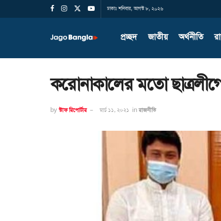
ঢাকাঃ শনিবার, আগস্ট ৮, ২০২৬
প্রচ্ছদ
জাতীয়
অর্থনীতি
র
করোনাকালের মতো ছাত্রলীগের স
by
স্টাফ রিপোর্টার
মার্চ ১১, ২০২১
in
রাজনীতি