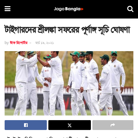
টাইগারদের শ্রীলঙ্কা সফরের পূর্ণাঙ্গ সূচি ঘোষণা
by
স্টাফ রিপোর্টার
মার্চ ১৯, ২০২১