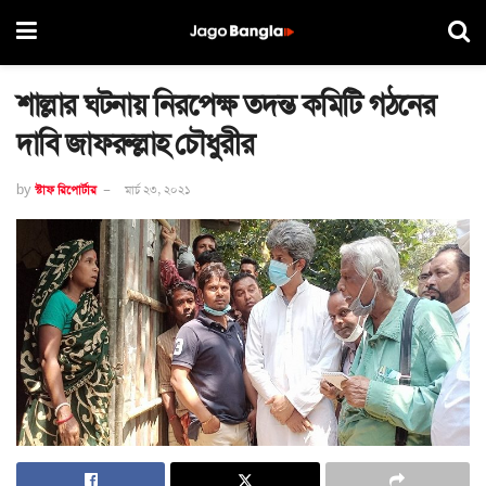
শাল্লার ঘটনায় নিরপেক্ষ তদন্ত কমিটি গঠনের
দাবি জাফরুল্লাহ চৌধুরীর
by
স্টাফ রিপোর্টার
মার্চ ২৩, ২০২১