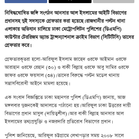
নিষিদ্ধঘোষিত জঙ্গি সংগঠন আনসার আল ইসলামের আইটি বিভাগের
প্রধানসহ দুই সদস্যকে গ্রেফতার করা হয়েছে। রাজধানীর পল্টন থানা
এলাকায় অভিযান চালিয়ে ঢাকা মেট্রোপলিটন পুলিশের (ডিএমপি)
কাউন্টার টেররিজম অ্যান্ড ট্রান্সন্যাশনাল ক্রাইম বিভাগ (সিটিটিসি) তাদের
গ্রেফতার করে।
গ্রেফতারকৃতরা হলো-আরিফুল ইসলাম জাহেদ ওরফে আইমান ওরফে
আরাহান ওরফে রেহান (৩০) ও বাকী বিল্লাহ ওরফে আবু সামির ওরফে
জাফর ওরফে ফয়সাল (৩৪)। তাদের বিরুদ্ধে পল্টন মডেল থানায়
সন্ত্রাসবিরোধী আইনে মামলা হয়েছে।
এক সংবাদ বিজ্ঞপ্তিতে ঢাকা মহানগর পুলিশ (ডিএমপি) জানায়, আজ
মঙ্গলবার দুজনকেই আদালতে পাঠানো হয়। আরিফুল ঢাকা উত্তরের দায়ী
বিভাগের প্রধান মাসুল (দায়িত্বশীল)। আর বাকী বিল্লাহ আনসার আল
ইসলামের তথ্যপ্রযুক্তি ও নজরদারি প্রতিরোধ বিভাগের প্রধান।
পুলিশ জানিয়েছে, আরিফুল চট্টগ্রামে লেখাপড়ার সময় ২০০৮ সালে