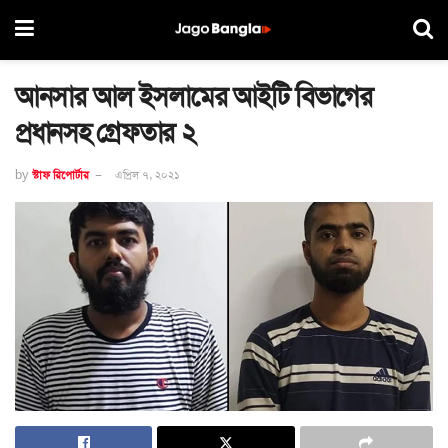
আনসার আল ইসলামের আইটি বিভাগের
প্রধানসহ গ্রেফতার ২
by
স্টাফ রিপোর্টার
এপ্রিল ৭, ২০২১