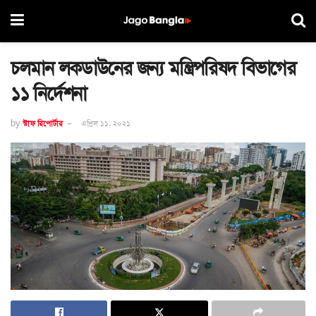
চলমান লকডাউনের জন্য মন্ত্রিপরিষদ বিভাগের
১১ নির্দেশনা
by
স্টাফ রিপোর্টার
এপ্রিল ১১, ২০২১