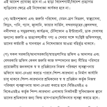
এই আদেশ প্রযোজ্য হবে না। এ ছাড়া বিদেশগামী/বিদেশ প্রত্যাগত
ব্যক্তিদের ক্ষেত্রে এই নিষেধাজ্ঞা কার্যকর হবে না।
(খ) আইনশৃঙ্খলা এবং জরুরি পরিষেবা, যেমন-ত্রাণ বিতরণ, স্বাস্থ্যসেবা,
বিদ্যুৎ, পানি, গ্যাস, জ্বালানি, ফায়ার সার্ভিস, বন্দরসমূহের (স্থলবন্দর,
নদীবন্দর ও সমুদ্রবন্দর) কার্যক্রম, টেলিফোন ও ইন্টারনেট, ডাক সেবাসহ
অন্যান্য জরুরি ও অত্যাবশ্যকীয় পণ্য ও সেবার সঙ্গে সংশ্লিষ্ট অফিসসমূহ,
তাদের কর্মচারী ও যানবাহন এ নিষেধাজ্ঞার আওতা বহির্ভূত থাকবে।
(গ) সকল সরকারি/আধাসরকারি/স্বায়ত্তশাসিত অফিস ও আদালত এবং
বেসরকারি অফিস কেবল জরুরি কাজ সম্পাদনের জন্য সীমিত পরিসরে
প্রয়োজনীয় জনবলকে স্ব স্ব প্রতিষ্ঠানের নিজস্ব পরিবহণ ব্যবস্থাপনায়
অফিসে আনা-নেওয়া করতে পারবে। শিল্প-কারখানা ও নির্মাণ কার্যাদি
চালু থাকবে। শিল্প-কারখানার শ্রমিকদের স্ব স্ব প্রতিষ্ঠান কর্তৃক নিজস্ব
পরিবহণ ব্যবস্থাপনায় আনা-নেওয়া করতে হবে। বিজিএমইএ ও
বিকেএমইএ কর্তৃক শিল্প-কারখানা এলাকায় নিকটবর্তী সুবিধাজনক স্থানে
তাদের শ্রমিকদের জন্য ফিল্ড হাসপাতাল/চিকিৎসার ব্যবস্থা করতে হবে।