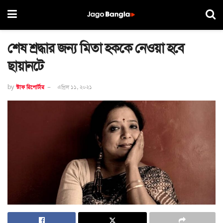
শেষ শ্রদ্ধার জন্য মিতা হককে নেওয়া হবে
ছায়ানটে
by
স্টাফ রিপোর্টার
এপ্রিল ১১, ২০২১