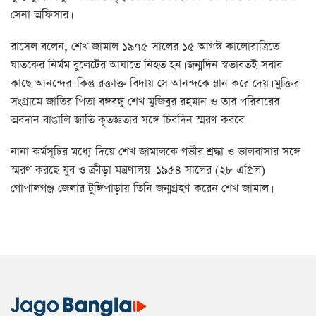
সেনা অফিসার।
রাসেল বলেন, শেখ জামাল ১৯৭৫ সালের ১৫ আগস্ট কালোরাত্রিতে
ঘাতকের নির্মম বুলেটের আঘাতে নিহত হন। জন্মদিন স্বভাবতই সবার
কাছে আনন্দের। কিন্তু রক্তাক্ত বিদায় সে আনন্দকে ম্লান করে দেয়। মুক্তির
সংগ্রামে জাতির পিতা বঙ্গবন্ধু শেখ মুজিবুর রহমান ও তার পরিবারের
অবদান বাঙালি জাতি কৃতজ্ঞতার সঙ্গে চিরদিন স্মরণ করবে।
নানা কর্মসূচির মধ্যে দিয়ে শেখ জামালকে গভীর শ্রদ্ধা ও ভালবাসার সঙ্গে
স্মরণ করছে যুব ও ক্রীড়া মন্ত্রণালয়। ১৯৫৪ সালের (২৮ এপ্রিল)
গোপালগঞ্জ জেলার টুঙ্গিপাড়ায় তিনি জন্মগ্রহণ করেন শেখ জামাল।