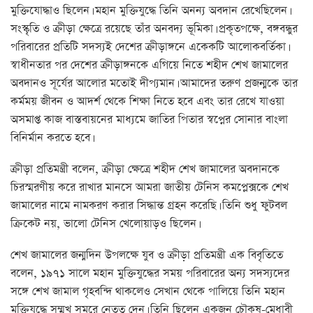
মুক্তিযোদ্ধাও ছিলেন। মহান মুক্তিযুদ্ধে তিনি অনন্য অবদান রেখেছিলেন।
সংস্কৃতি ও ক্রীড়া ক্ষেত্রে রয়েছে তাঁর অনবদ্য ভূমিকা। প্রকৃতপক্ষে, বঙ্গবন্ধুর
পরিবারের প্রতিটি সদস্যই দেশের ক্রীড়াঙ্গনে একেকটি আলোকবর্তিকা।
স্বাধীনতার পর দেশের ক্রীড়াঙ্গনকে এগিয়ে নিতে শহীদ শেখ জামালের
অবদানও সূর্যের আলোর মতোই দীপ্যমান। আমাদের তরুণ প্রজন্মকে তার
কর্মময় জীবন ও আদর্শ থেকে শিক্ষা নিতে হবে এবং তার রেখে যাওয়া
অসমাপ্ত কাজ বাস্তবায়নের মাধ্যমে জাতির পিতার স্বপ্নের সোনার বাংলা
বিনির্মান করতে হবে।
ক্রীড়া প্রতিমন্ত্রী বলেন, ক্রীড়া ক্ষেত্রে শহীদ শেখ জামালের অবদানকে
চিরস্মরণীয় করে রাখার মানসে আমরা জাতীয় টেনিস কমপ্লেক্সকে শেখ
জামালের নামে নামকরণ করার সিদ্ধান্ত গ্রহন করেছি। তিনি শুধু ফুটবল
ক্রিকেট নয়, ভালো টেনিস খেলোয়াড়ও ছিলেন।
শেখ জামালের জন্মদিন উপলক্ষে যুব ও ক্রীড়া প্রতিমন্ত্রী এক বিবৃতিতে
বলেন, ১৯৭১ সালে মহান মুক্তিযুদ্ধের সময় পরিবারের অন্য সদস্যদের
সঙ্গে শেখ জামাল গৃহবন্দি থাকলেও সেখান থেকে পালিয়ে তিনি মহান
মুক্তিযুদ্ধে সম্মুখ সমরে নেতৃত্ব দেন। তিনি ছিলেন একজন চৌকষ-মেধাবী