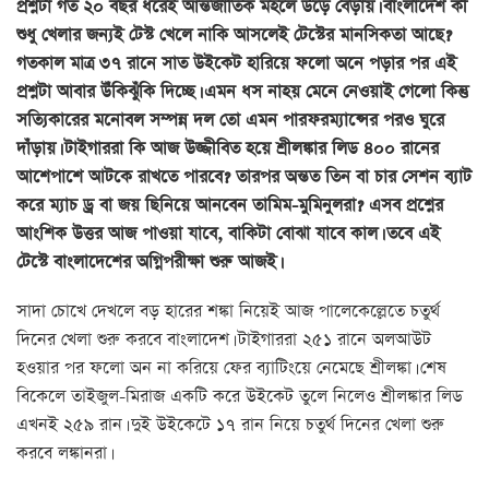
প্রশ্নটা গত ২০ বছর ধরেই আন্তর্জাতিক মহলে উড়ে বেড়ায়। বাংলাদেশ কী
শুধু খেলার জন্যই টেস্ট খেলে নাকি আসলেই টেস্টের মানসিকতা আছে?
গতকাল মাত্র ৩৭ রানে সাত উইকেট হারিয়ে ফলো অনে পড়ার পর এই
প্রশ্নটা আবার উঁকিঝুঁকি দিচ্ছে। এমন ধস নাহয় মেনে নেওয়াই গেলো কিন্তু
সত্যিকারের মনোবল সম্পন্ন দল তো এমন পারফরম্যান্সের পরও ঘুরে
দাঁড়ায়। টাইগাররা কি আজ উজ্জীবিত হয়ে শ্রীলঙ্কার লিড ৪০০ রানের
আশেপাশে আটকে রাখতে পারবে? তারপর অন্তত তিন বা চার সেশন ব্যাট
করে ম্যাচ ড্র বা জয় ছিনিয়ে আনবেন তামিম-মুমিনুলরা? এসব প্রশ্নের
আংশিক উত্তর আজ পাওয়া যাবে, বাকিটা বোঝা যাবে কাল। তবে এই
টেস্টে বাংলাদেশের অগ্নিপরীক্ষা শুরু আজই।
সাদা চোখে দেখলে বড় হারের শঙ্কা নিয়েই আজ পালেকেল্লেতে চতুর্থ
দিনের খেলা শুরু করবে বাংলাদেশ। টাইগাররা ২৫১ রানে অলআউট
হওয়ার পর ফলো অন না করিয়ে ফের ব্যাটিংয়ে নেমেছে শ্রীলঙ্কা। শেষ
বিকেলে তাইজুল-মিরাজ একটি করে উইকেট তুলে নিলেও শ্রীলঙ্কার লিড
এখনই ২৫৯ রান। দুই উইকেটে ১৭ রান নিয়ে চতুর্থ দিনের খেলা শুরু
করবে লঙ্কানরা।