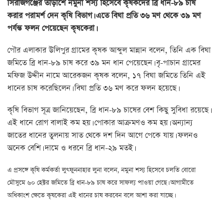
সিরাজগঞ্জের তাড়াশে নমুনা শস্য হিসেবে কৃষকদের ব্রি ধান-৮৯ চাষ
করার পরামর্শ দেন কৃষি বিভাগ। এতে বিঘা প্রতি ৩৬ মণ থেকে ৩৯ মণ
পর্যন্ত ফলন পেয়েছেন কৃষকেরা।
পৌর এলাকার উলিপুর গ্রামের কৃষক আব্দুল মান্নান বলেন, তিনি এক বিঘা
জমিতে ব্রি ধান-৮৯ চাষ করে ৩৯ মন ধান পেয়েছেন। বৃ-পাচান গ্রামের
মফিজ উদ্দীন নামে আরেকজন কৃষক বলেন, ১৭ বিঘা জমিতে তিনি এই
ধানের চাষ করেছিলেন। বিঘা প্রতি ৩৬ মণ করে ফলন হয়েছে।
কৃষি বিভাগ সূত্র জানিয়েছেন, ব্রি ধান-৮৯ চাষের বেশ কিছু সুবিধা রয়েছে।
এই ধানে রোগ বালাই কম হয়। পোকার আক্রমণও কম হয়। অন্যান্য
জাতের ধানের তুলনায় সাত থেকে দশ দিন আগে পেকে যায়। ফলনও
অনেক বেশি। দামে ও ধরনে ব্রি ধান-২৯ মতই।
এ প্রসঙ্গে কৃষি কর্মকর্তা লুৎফুননাহার লুনা বলেন, নমুনা শস্য হিসেবে চলতি বোরো
মৌসুমে ৬০ হেক্টর জমিতে ব্রি ধান-৮৯ চাষ করে সাফল্য পাওয়া গেছে। আগামীতে
অধিকাংশ ক্ষেতে কৃষকেরা এই ধানের চাষ করবেন বলে আশা করা যাচ্ছে।