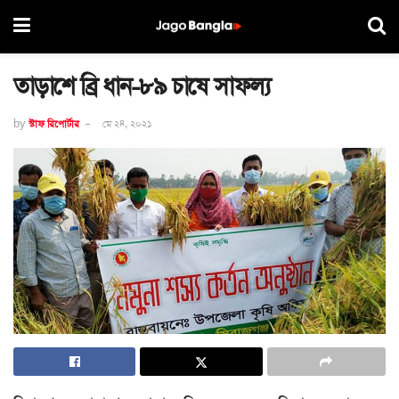
তাড়াশে ব্রি ধান-৮৯ চাষে সাফল্য
by
স্টাফ রিপোর্টার
মে ২৪, ২০২১