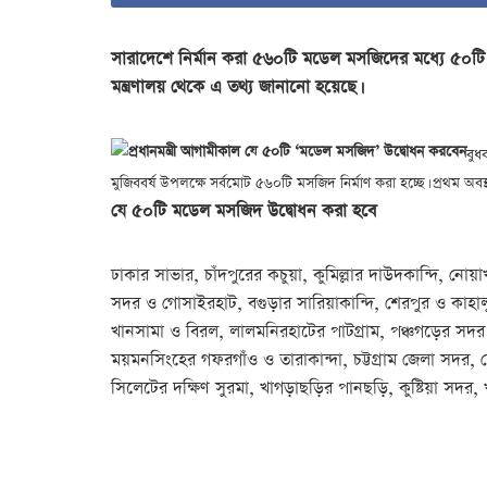
সারাদেশে নির্মান করা ৫৬০টি মডেল মসজিদের মধ্যে ৫০টি উদ্
মন্ত্রণালয় থেকে এ তথ্য জানানো হয়েছে।
বুধ
মুজিববর্ষ উপলক্ষে সর্বমোট ৫৬০টি মসজিদ নির্মাণ করা হচ্ছে। প্রথম অ
যে ৫০টি মডেল মসজিদ উদ্বোধন করা হবে
ঢাকার সাভার, চাঁদপুরের কচুয়া, কুমিল্লার দাউদকান্দি, নো
সদর ও গোসাইরহাট, বগুড়ার সারিয়াকান্দি, শেরপুর ও কাহ
খানসামা ও বিরল, লালমনিরহাটের পাটগ্রাম, পঞ্চগড়ের সদর 
ময়মনসিংহের গফরগাঁও ও তারাকান্দা, চট্টগ্রাম জেলা সদর
সিলেটের দক্ষিণ সুরমা, খাগড়াছড়ির পানছড়ি, কুষ্টিয়া সদর