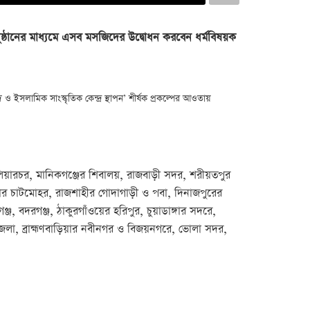
অনুষ্ঠানের মাধ্যমে এসব মসজিদের উদ্বোধন করবেন ধর্মবিষয়ক
ও ইসলামিক সাংস্কৃতিক কেন্দ্র স্থাপন’ শীর্ষক প্রকল্পের আওতায়
 কুলিয়ারচর, মানিকগঞ্জের শিবালয়, রাজবাড়ী সদর, শরীয়তপুর
ার চাটমোহর, রাজশাহীর গোদাগাড়ী ও পবা, দিনাজপুরের
 বদরগঞ্জ, ঠাকুরগাঁওয়ের হরিপুর, চুয়াডাঙ্গার সদরে,
েলা, ব্রাহ্মণবাড়িয়ার নবীনগর ও বিজয়নগরে, ভোলা সদর,