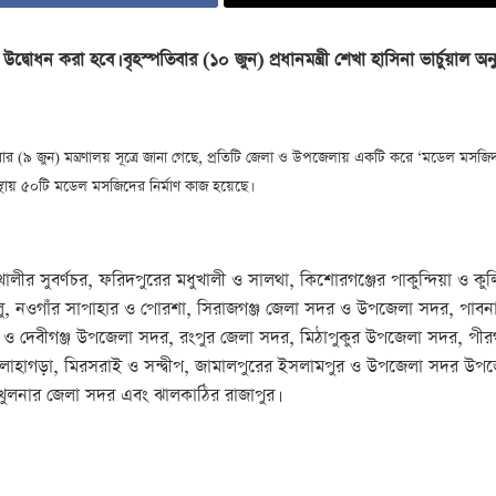
বোধন করা হবে। বৃহস্পতিবার (১০ জুন) প্রধানমন্ত্রী শেখা হাসিনা ভার্চুয়াল 
বার (৯ জুন) মন্ত্রণালয় সূত্রে জানা গেছে, প্রতিটি জেলা ও উপজেলায় একটি করে ‘মডেল মসজিদ 
বস্থায় ৫০টি মডেল মসজিদের নির্মাণ কাজ হয়েছে।
য়াখালীর সুবর্ণচর, ফরিদপুরের মধুখালী ও সালথা, কিশোরগঞ্জের পাকুন্দিয়া ও
ালু, নওগাঁর সাপাহার ও পোরশা, সিরাজগঞ্জ জেলা সদর ও উপজেলা সদর, পাবন
ও দেবীগঞ্জ উপজেলা সদর, রংপুর জেলা সদর, মিঠাপুকুর উপজেলা সদর, পীরগঞ্জ,
, লোহাগড়া, মিরসরাই ও সন্দ্বীপ, জামালপুরের ইসলামপুর ও উপজেলা সদর উপজ
, খুলনার জেলা সদর এবং ঝালকাঠির রাজাপুর।