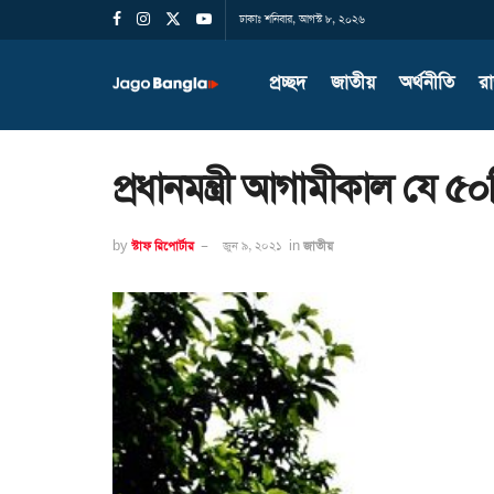
ঢাকাঃ শনিবার, আগস্ট ৮, ২০২৬
প্রচ্ছদ
জাতীয়
অর্থনীতি
র
প্রধানমন্ত্রী আগামীকাল যে 
by
স্টাফ রিপোর্টার
জুন ৯, ২০২১
in
জাতীয়