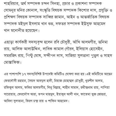
শাহরিয়ার, অর্থ সম্পাদক চন্দন সিনহা, প্রচার ও প্রকাশনা সম্পাদক
সোমনুর মনির কোনাল, সংস্কৃতি বিষয়ক সম্পাদক কিশোর দাস, প্রযুক্তি ও
প্রশিক্ষণ বিষয়ক সম্পাদক সাব্বির জামান, আইন ও আন্তর্জাতিক বিষয়ক
সম্পাদক মইদুল ইসলাম খান শুভ, দফতর সম্পাদক ইউসুফ আহমেদ
খান মনোনীত হয়েছেন।
এছাড়া কার্যকরী সদস্যবৃন্দ হলেন রবি চৌধুরী, আঁখি আলমগীর, অনিমা
রায়, আলিফ আলাউদ্দিন, লাবিক কামাল গৌরব, ইলিয়াস হোসেইন,
সমরজিৎ রায়, পিন্টু ঘোষ, সন্দীপন দাস, সাজিয়া সুলতানা পুতুল ও সাহস
মোস্তাফিজ।
এর পাশাপাশি ১৭ সদস্যবিশিষ্ট উপদেষ্টা কমিটিও ঘোষণা করা হয়। এই কমিটিতে আছেন
ফেরদৌসী রহমান, সৈয়দ আবদুল হাদী, নিয়াজ মোহাম্মদ চৌধুরী, খুরশীদ আলম,
রফিকুল আলম, ফকির আলমগীর, লিনু বিল্লাহ, শাহীন সামাদ, রথীন্দ্রনাথ রায়, পাপিয়া
সারোয়ার, ফেরদৌস আরা, তপন মাহমুদ, ইয়াকুব আলী খান, ফাতেমা তুজ জোহরা,
আবিদা সুলতানা, কিরণ চন্দ্র রায় ও শাফিন আহমেদ।