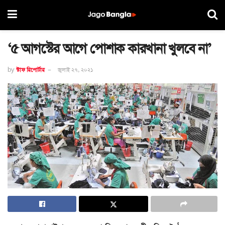
‘৫ আগস্টের আগে পোশাক কারখানা খুলবে না’
by
স্টাফ রিপোর্টার
জুলাই ২৭, ২০২১