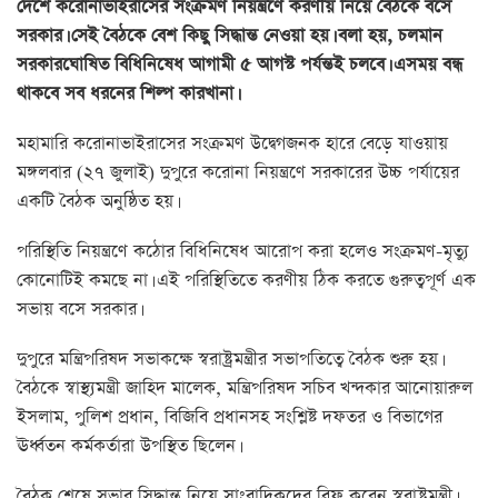
দেশে করোনাভাইরাসের সংক্রমণ নিয়ন্ত্রণে করণীয় নিয়ে বৈঠকে বসে
সরকার। সেই বৈঠকে বেশ কিছু সিদ্ধান্ত নেওয়া হয়। বলা হয়, চলমান
সরকারঘোষিত বিধিনিষেধ আগামী ৫ আগস্ট পর্যন্তই চলবে। এসময় বন্ধ
থাকবে সব ধরনের শিল্প কারখানা।
মহামারি করোনাভাইরাসের সংক্রমণ উদ্বেগজনক হারে বেড়ে যাওয়ায়
মঙ্গলবার (২৭ জুলাই) দুপুরে করোনা নিয়ন্ত্রণে সরকারের উচ্চ পর্যায়ের
একটি বৈঠক অনুষ্ঠিত হয়।
পরিস্থিতি নিয়ন্ত্রণে কঠোর বিধিনিষেধ আরোপ করা হলেও সংক্রমণ-মৃত্যু
কোনোটিই কমছে না। এই পরিস্থিতিতে করণীয় ঠিক করতে গুরুত্বপূর্ণ এক
সভায় বসে সরকার।
দুপুরে মন্ত্রিপরিষদ সভাকক্ষে স্বরাষ্ট্রমন্ত্রীর সভাপতিত্বে বৈঠক শুরু হয়।
বৈঠকে স্বাস্থ্যমন্ত্রী জাহিদ মালেক, মন্ত্রিপরিষদ সচিব খন্দকার আনোয়ারুল
ইসলাম, পুলিশ প্রধান, বিজিবি প্রধানসহ সংশ্লিষ্ট দফতর ও বিভাগের
ঊর্ধ্বতন কর্মকর্তারা উপস্থিত ছিলেন।
বৈঠক শেষে সভার সিদ্ধান্ত নিয়ে সাংবাদিকদের ব্রিফ করেন স্বরাষ্ট্রমন্ত্রী।