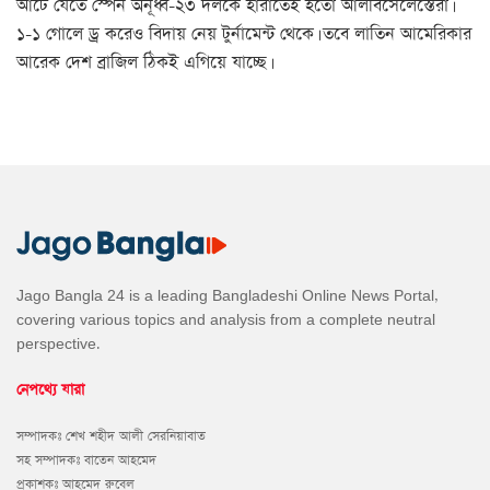
আটে যেতে স্পেন অনূর্ধ্ব-২৩ দলকে হারাতেই হতো আলবিসেলেস্তেরা।
১-১ গোলে ড্র করেও বিদায় নেয় টুর্নামেন্ট থেকে। তবে লাতিন আমেরিকার
আরেক দেশ ব্রাজিল ঠিকই এগিয়ে যাচ্ছে।
Jago Bangla 24 is a leading Bangladeshi Online News Portal,
covering various topics and analysis from a complete neutral
perspective.
নেপথ্যে যারা
সম্পাদকঃ শেখ শহীদ আলী সেরনিয়াবাত
সহ সম্পাদকঃ বাতেন আহমেদ
প্রকাশকঃ আহমেদ রুবেল