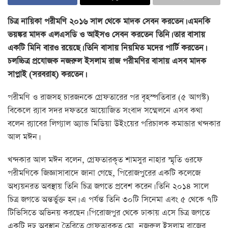
চিত্র নায়িকা পরীমণি ২০১৬ সাল থেকে মাদক সেবন করতেন। এমনকি
ভয়ঙ্কর মাদক এলএসডি ও আইসও সেবন করতেন তিনি। তার বাসায়
একটি মিনি বারও রয়েছে। তিনি বাসায় নিয়মিত মদের পার্টি করতেন।
চলচ্চিত্র প্রযোজক নজরুল ইসলাম রাজ পরীমণির বাসায় এসব মাদক
সাপ্লাই (সরবরাহ) করতেন।
পরীমণি ও রাজসহ চারজনকে গ্রেফতারের পর বৃহস্পতিবার (৫ আগস্ট)
বিকেলে র‌্যাব সদর দফতরে আয়োজিত সংবাদ সম্মেলনে এসব কথা
বলেন র‌্যাবের লিগ্যাল অ্যান্ড মিডিয়া উইংয়ের পরিচালক কমান্ডার খন্দকার
আল মঈন।
খন্দকার আল মঈন বলেন, গ্রেফতারকৃত শামসুর নাহার স্মৃতি ওরফে
পরীমণিকে জিজ্ঞাসাবাদে জানা গেছে, পিরোজপুরের একটি কলেজে
অধ্যয়নরত অবস্থায় তিনি চিত্র জগতে প্রবেশ করেন। তিনি ২০১৪ সালে
চিত্র জগতে অন্তর্ভুক্ত হন। এ পর্যন্ত তিনি ৩০টি সিনেমা এবং ৫ থেকে ৭টি
টিভিসিতে অভিনয় করছেন। পিরোজপুর থেকে ঢাকায় এসে চিত্র জগতে
একটি দৃঢ় অবস্থান তৈরিতে গ্রেফতারকৃত মো. নজরুল ইসলাম রাজের