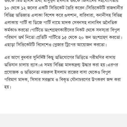
ওরফে মিশু হাসান এবং মাসুদুল ইসলাম ওরফে জিসানের সহযোগিতায়
১০ থেকে ১২ জনের একটি সিন্ডিকেট তৈরি করেন। সিন্ডিকেটটি রাজধানীর
বিভিন্ন অভিজাত এলাকা বিশেষ করে গুলশান, বারিধারা, বনানীসহ বিভিন্ন
এলাকায় পার্টি বা ডিজে পার্টি নামে মাদক সেবনসহ নানাবিধ অনৈতিক
কর্মকাণ্ড করতো। পার্টিতে অংশগ্রহণকারীদের নিকট থেকে সদস্যরা বিপুল
পরিমাণ অর্থ নিতো। প্রতিটি পার্টিতে ১৫ থেকে ২০ জন অংশগ্রহণ করতো।
এছাড়া সিন্ডিকেটটি বিদেশেও প্লেজার ট্রিপের আয়োজন করতো।
এর আগে বুধবার সুনির্দিষ্ট কিছু অভিযোগের ভিত্তিতে পরীমণির বাসায়
অভিযান চালায় র‌্যাব। এ সময় বিভিন্ন মাদকদ্রব্য উদ্ধার করা হয়। এরপর
প্রযোজক ও অভিনেতা নজরুল ইসলাম রাজের বাসা থেকেও বিপুল
পরিমাণ মাদক, সিসার সরঞ্জাম ও বিকৃত যৌনাচরণের উপকরণ জব্দ করা
হয়।