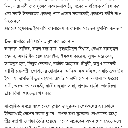
দিন, এরা নবী ও রাসুলের অবমাননাকারী, এদের নাগরিকত্ব বাতিল কর।
এরা সবাই ইসলামের প্রকাশ্য শত্রু, এদের সকলকেই প্রকাশ্যে ফাঁসি দাও,
দিতে হবে।
প্রচারেঃ হেফাজত ইসলামি বাংলাদেশ ও বাংলার সচেতন মুসলিম জনতা”
উক্ত ব্যানারে ছবি সম্বলিত ব্লগাররা হলেন –
আদনান সাকিব, কমল চন্দ্র দাস, মুহাইমিনুল বিশ্বাস, কেএম মাহফুজুর
রহমান, এমডি উমায়েদ হোসাইন, ইমরুল কায়েস, সুজন চন্দ্র দেব,
আমিনুল হক, চিন্ময় দেবনাথ, রাজীব আহমেদ চৌধুরী, অনুপ চক্রবর্তী,
বর্ণালী চক্রবর্তী, জোবায়ের হোসাইন, আনিকা হক মল্লিক, এমডি রেজাউল
ইসলাম, এমডি জিল্লুর রহমান, এমডি মাহাদী হাসান, রুমানা আফরোজ
রাখী, অরুনাংশু চক্রবর্তী, রাজীব কুমার সাহা, প্রশান্ত বাড়ই, তানজিলা
তাজ রিসা, খায়রুল্লা খন্দকার।
সাম্প্রতিক সময়ে বাংলাদেশে ব্লগার ও মুক্তমনা লেখকদের হত্যাকাণ্ডে
ইতিমধ্যেই দেশের সকল ব্লগার, লেখক তথা মুক্তমনা লেখকদের মধ্যে
তীব্র হতাশা ও শঙ্কা তৈরি হয়েছে। এদের অনেকেই এখন দেশ ছেড়ে চলে