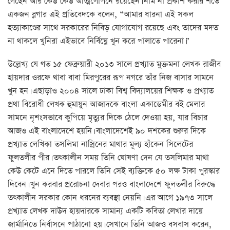
গেছেন আর কেউ কেউ আত্মগোপনে রয়েছেন। নাম না প্রকাশ করার শর্তে
একজন ব্লগার এই প্রতিবেদকে বলেন, “আমার ধারনা এই সকল
হত্যাকাণ্ডের সাথে সরকারের নিবিড় যোগাযোগ রয়েছে এবং তাদের মদত
না থাকলে খুনিরা এইভাবে নির্বিঘ্নে খুন করে পালাতে পারেনা।”
উল্লেখ্য যে গত ১৫ ফেব্রুয়ারী ২০১৩ সালে প্রখ্যাত মুক্তমনা লেখক রাজীব
হায়দার ওরফে থাবা বাবা মিরপুরের রূপ নগরে তাঁর নিজ বাসার সামনে
খুন হন। এছাড়াও ২০০৪ সালে ঢাকা বিশ্ব বিদ্যালয়ের শিক্ষক ও প্রখ্যাত
প্রথা বিরোধী লেখক হুমায়ুন আজাদকে বাংলা একাডেমীর বই মেলার
সামনে নৃশংসভাবে কুপিয়ে মৃত্যুর দিকে ঠেলে দেওয়া হয়, যার বিচার
আজও এই বাংলাদেশে হয়নি। বাংলাদেশেই ৯০ দশকের শুরুর দিকে
প্রখ্যাত লেখিকা তসলিমা নাস্রিনের মাথার মূল্য হাঁকেন সিলেটের
ফুলতলীর পীর। তৎকালীন সময় তিনি ঘোষণা দেন যে তসলিমার মাথা
কেউ কেটে এনে দিতে পারলে তিনি সেই ব্যক্তিকে ৫০ লক্ষ টাকা পুরস্কার
দিবেন। খুন করবার প্ররোচনা দেবার পরও বাংলাদেশে ফুলতলীর বিরুদ্ধে
তৎকালীন সরকার কোন ধরনের ব্যবস্থা নেয়নি। এর আগে ১৯৭৩ সালে
প্রখ্যাত লেখক দাউদ হায়দারকে সামান্য একটি কবিতা লেখার দায়ে
জার্মানিতে নির্বাসনে পাঠানো হয়। সেখানে তিনি আজও বসবাস করেন,