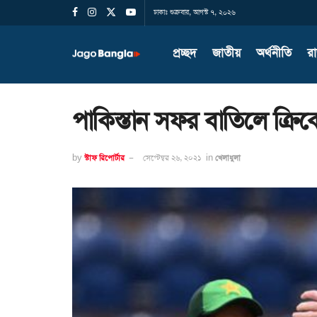
ঢাকাঃ শুক্রবার, আগস্ট ৭, ২০২৬
প্রচ্ছদ
জাতীয়
অর্থনীতি
র
পাকিস্তান সফর বাতিলে ক্রি
by
স্টাফ রিপোর্টার
সেপ্টেম্বর ২৬, ২০২১
in
খেলাধুলা