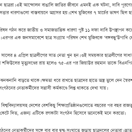
ন ছাত্ররা। এই আন্দোলন বাঙালি জাতির জীবনে এমনই এক ঘটনা, দাবি পূরণে
্তার ধারণাগুলো বাস্তবায়নে অগ্রসর হয়। শেখ মুজিবের ৭ মার্চের ভাষণ ছিল ছাত
পরিষদ গঠন করে জাতীয় ও সমাজতান্ত্রিক ধারণা পুষ্ট ১১ দফা দাবি উপস্থাপন 
হয়। এরপর এক জনসমাবেশে ছাত্র সংগ্রাম পরিষদ শেখ মুজিবকে ‘বঙ্গবন্ধু’উপাধি দ
 ১৯৭৪ সালের ৪ এপ্রিল ছাত্রলীগের সাত নেতা খুন হন। ওই সময়কার ছাত্রলীগের 
লে শফিউলের মৃত্যুদণ্ডের রায় হলেও ৭৫-এর পর জিয়াউর রহমান তাকে বিএনপিতে 
ের ঝনঝনানি বাড়তে থাকে। ক্ষমতা ধরে রাখতে ছাত্রদের হাতে অস্ত্র তুলে দে
নের নেতাকর্মীদের সন্ত্রাসী কর্মকাণ্ডে লিপ্ত থাকতে দেখা যায়।
্টিয়া বিশ্ববিদ্যালয়সহ দেশের বেশকিছু শিক্ষাপ্রতিষ্ঠানগুলোতে বছরের পর বছর 
 রগ কেটে দিত, এজন্য এটিকে রগকাটা সংগঠন হিসেবে অনেকেই মনে করতো৷
র নেতাকর্মীদের সঙ্গে বার বার দ্বন্দ্ব-সংঘাতে জড়ায় ছাত্রদলের নেতারা। ভ্রাত