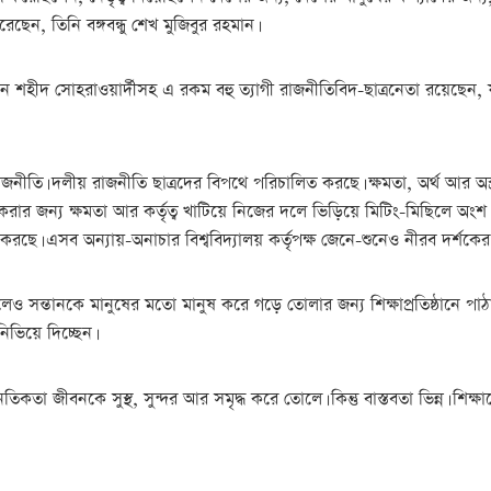
েন, তিনি বঙ্গবন্ধু শেখ মুজিবুর রহমান।
 শহীদ সোহরাওয়ার্দীসহ এ রকম বহু ত্যাগী রাজনীতিবিদ-ছাত্রনেতা রয়েছ
ীতি। দলীয় রাজনীতি ছাত্রদের বিপথে পরিচালিত করছে। ক্ষমতা, অর্থ আর অস্ত্র প
 জন্য ক্ষমতা আর কর্তৃত্ব খাটিয়ে নিজের দলে ভিড়িয়ে মিটিং-মিছিলে অংশ নে
বই করছে। এসব অন্যায়-অনাচার বিশ্ববিদ্যালয় কর্তৃপক্ষ জেনে-শুনেও নীরব দর্
ও সন্তানকে মানুষের মতো মানুষ করে গড়ে তোলার জন্য শিক্ষাপ্রতিষ্ঠানে পাঠ
িভিয়ে দিচ্ছেন।
া জীবনকে সুস্থ, সুন্দর আর সমৃদ্ধ করে তোলে। কিন্তু বাস্তবতা ভিন্ন। শিক্ষ