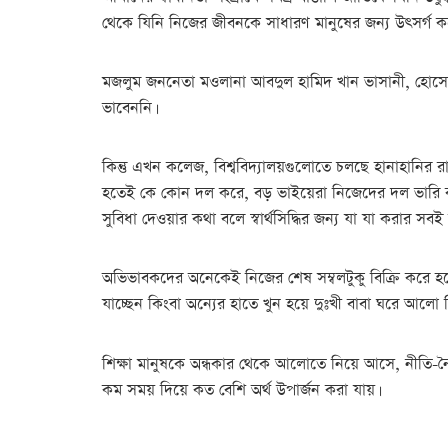
থেকে যিনি নিজের জীবনকে সাধারণ মানুষের জন্য উৎসর্গ করেছ
মজলুম জননেতা মওলানা আবদুল হামিদ খান ভাসানী, হোসেন
ভাবেননি।
কিন্তু এখন কলেজ, বিশ্ববিদ্যালয়গুলোতে চলছে হানাহানির রাজন
হতেই কে কোন দল করে, বড় ভাইয়েরা নিজেদের দল ভারি করার
সুবিধা দেওয়ার কথা বলে স্বার্থসিদ্ধির জন্য যা যা করার স
অভিভাবকদের অনেকেই নিজের শেষ সম্বলটুকু বিক্রি করে হলে
যাচ্ছেন কিংবা অন্যের হাতে খুন হয়ে দুঃখী বাবা ঘরে আলো ন
শিক্ষা মানুষকে অন্ধকার থেকে আলোতে নিয়ে আসে, নীতি-নৈতিকত
কম সময় দিয়ে কত বেশি অর্থ উপার্জন করা যায়।