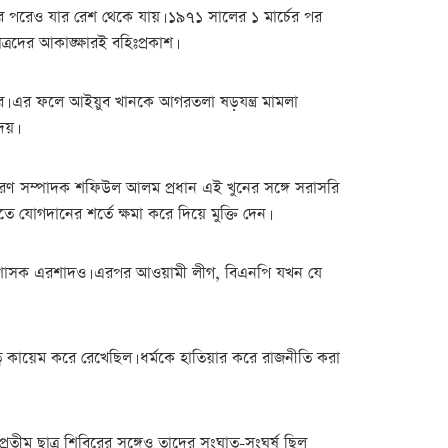
র পরেও যার রেশ থেকে যায়। ১৯৭১ সালের ১ মার্চের পর
্রদের আকাঙ্ক্ষারই বহিঃপ্রকাশ।
করে। এর ফলে আইয়ুব খানকে আগরতলা ষড়যন্ত্র মামলা
েয়।
সাধারণ সম্পাদক শফিউল আলম প্রধান এই খুনের সঙ্গে সরাসরি
যোগদানের শর্তে ক্ষমা করে দিয়ে মুক্তি দেন।
ন স্বৈরশাসক এরশাদও। এরপর আওয়ামী লীগ, বিএনপি যখন যে
রাজত্ব কায়েম করে রেখেছিল। ধর্মকে হাতিয়ার করে রাজনীতি করা
ৃপ্রতীম ছাত্র শিবিরের সঙ্গেও তাদের সংঘাত-সংঘর্ষ ছিল