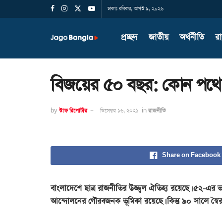
ঢাকাঃ রবিবার, আগস্ট ৯, ২০২৬
প্রচ্ছদ
জাতীয়
অর্থনীতি
র
বিজয়ের ৫০ বছর: কোন পথে ছ
by
স্টাফ রিপোর্টার
ডিসেম্বর ১৬, ২০২১
in
রাজনীতি
Share on Facebook
বাংলাদেশে ছাত্র রাজনীতির উজ্জ্বল ঐতিহ্য রয়েছে। ৫২-এর ভা
আন্দোলনের গৌরবজনক ভূমিকা রয়েছে। কিন্তু ৯০ সালে স্বৈরা