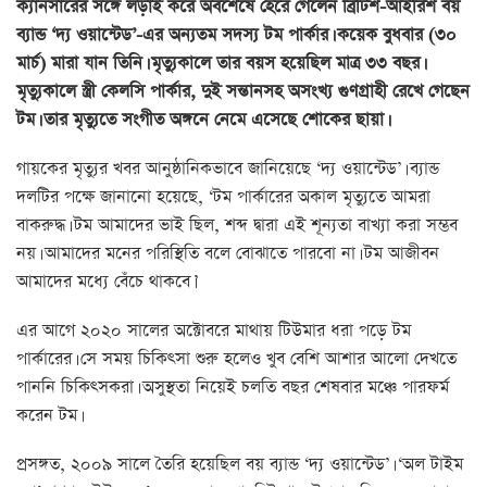
ক্যানসারের সঙ্গে লড়াই করে অবশেষে হেরে গেলেন ব্রিটিশ-আইরিশ বয়
ব্যান্ড ‘দ্য ওয়ান্টেড’-এর অন্যতম সদস্য টম পার্কার। কয়েক বুধবার (৩০
মার্চ) মারা যান তিনি। মৃত্যুকালে তার বয়স হয়েছিল মাত্র ৩৩ বছর।
মৃত্যুকালে স্ত্রী কেলসি পার্কার, দুই সন্তানসহ অসংখ্য গুণগ্রাহী রেখে গেছেন
টম। তার মৃত্যুতে সংগীত অঙ্গনে নেমে এসেছে শোকের ছায়া।
গায়কের মৃত্যুর খবর আনুষ্ঠানিকভাবে জানিয়েছে ‘দ্য ওয়ান্টেড’। ব্যান্ড
দলটির পক্ষে জানানো হয়েছে, ‘টম পার্কারের অকাল মৃত্যুতে আমরা
বাকরুদ্ধ। টম আমাদের ভাই ছিল, শব্দ দ্বারা এই শূন্যতা বাখ্যা করা সম্ভব
নয়। আমাদের মনের পরিস্থিতি বলে বোঝাতে পারবো না। টম আজীবন
আমাদের মধ্যে বেঁচে থাকবে।’
এর আগে ২০২০ সালের অক্টোবরে মাথায় টিউমার ধরা পড়ে টম
পার্কারের। সে সময় চিকিৎসা শুরু হলেও খুব বেশি আশার আলো দেখতে
পাননি চিকিৎসকরা। অসুস্থতা নিয়েই চলতি বছর শেষবার মঞ্চে পারফর্ম
করেন টম।
প্রসঙ্গত, ২০০৯ সালে তৈরি হয়েছিল বয় ব্যান্ড ‘দ্য ওয়ান্টেড’। ‘অল টাইম