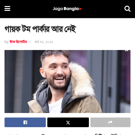
গায়ক টম পার্কার আর নেই
by
স্টাফ রিপোর্টার
মার্চ ৩১, ২০২২