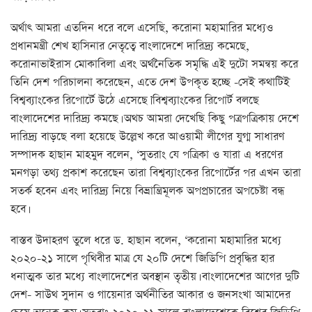
অর্থাৎ আমরা এতদিন ধরে বলে এসেছি, করোনা মহামারির মধ্যেও
প্রধানমন্ত্রী শেখ হাসিনার নেতৃত্বে বাংলাদেশে দারিদ্র্য কমেছে,
করোনাভাইরাস মোকাবিলা এবং অর্থনৈতিক সমৃদ্ধি এই দুটো সমন্বয় করে
তিনি দেশ পরিচালনা করেছেন, এতে দেশ উপকৃত হচ্ছে -সেই কথাটিই
বিশ্বব্যাংকের রিপোর্টে উঠে এসেছে।’বিশ্বব্যাংকের রিপোর্ট বলছে
বাংলাদেশের দারিদ্র্য কমছে। অথচ আমরা দেখেছি কিছু পত্রপত্রিকায় দেশে
দারিদ্র্য বাড়ছে বলা হয়েছে উল্লেখ করে আওয়ামী লীগের যুগ্ম সাধারণ
সম্পাদক হাছান মাহমুদ বলেন, ‘সুতরাং যে পত্রিকা ও যারা এ ধরণের
মনগড়া তথ্য প্রকাশ করেছেন তারা বিশ্বব্যাংকের রিপোর্টের পর এখন তারা
সতর্ক হবেন এবং দারিদ্র্য নিয়ে বিভ্রান্ত্রিমূলক অপপ্রচারের অপচেষ্টা বন্ধ
হবে।
বাস্তব উদাহরণ তুলে ধরে ড. হাছান বলেন, ‘করোনা মহামারির মধ্যে
২০২০-২১ সালে পৃথিবীর মাত্র যে ২০টি দেশে জিডিপি প্রবৃদ্ধির হার
ধনাত্মক তার মধ্যে বাংলাদেশের অবস্থান তৃতীয়। বাংলাদেশের আগের দুটি
দেশ- সাউথ সুদান ও গায়েনার অর্থনীতির আকার ও জনসংখা আমাদের