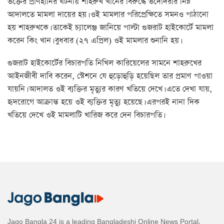
ভক্তের প্রাণহানির ঘটনায় শাহরুখ খানের বিরুদ্ধে ভদোদরার নিম্ন
আদালতে মামলা দায়ের হয়। ওই মামলার পরিপ্রেক্ষিতে সমনও পাঠানো
হয় শাহরুখকে। তাকেই চ্যালেঞ্জ জানিয়ে পাল্টা গুজরাট হাইকোর্টে মামলা
করেন কিং খান। বুধবার (২৭ এপ্রিল) ওই মামলার শুনানি হয়।
গুজরাট হাইকোর্টের বিচারপতি নিখিল কারিয়েলের সামনে শাহরুখের
আইনজীবী দাবি করেন, স্টেশনে যে হুড়োহুড়ি হয়েছিল তার প্রমাণ পাওয়া
যায়নি। আদালত ওই ব্যক্তির মৃত্যুর কারণ খতিয়ে দেখে। এতে দেখা যায়,
হৃদরোগে আক্রান্ত হয়ে ওই ব্যক্তির মৃত্যু হয়েছে। এরপরই নানা দিক
খতিয়ে দেখে ওই মামলাটি খারিজ করে দেন বিচারপতি।
Jago Bangla 24 is a leading Bangladeshi Online News Portal,