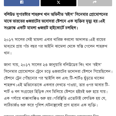
বলিউড সুপারস্টার শাহরুখ খান অভিনীত ‘রইস’ সিনেমার প্রোমোশনের
মাঝে ভারতের গুজরাটের ভদোদরা স্টেশনে এক ব্যক্তির মৃত্যু হয়। এই
সংক্রান্ত একটি মামলা গুজরাট হাইকোর্টে চলছিল।
২০১৭ সালের সেই মামলা এবার খারিজ করলো আদালত। এই রায়ের
মাধ্যমে প্রায় পাঁচ বছর পর আইনি ঝামেলা থেকে স্বস্তি পেলেন শাহরুখ
খান।
জানা যায়, ২০১৭ সালের ২৩ জানুয়ারি বলিউডের কিং খান ‘রইস’
সিনেমার প্রোমোশনে ট্রেনে চড়ে গুজরাটের ভদোদরা স্টেশনে গিয়েছিলেন।
স্টেশনে ট্রেন পৌঁছনোর পর স্মাইলি বল এবং টি-শার্টও ছুঁড়তে থাকেন
শাহরুখ। এই অভিনেতাকে একবার দেখতে পাওয়া, তার ওপর আবার টি-
শার্ট ও বল সংগ্রহের হিড়িক। সব মিলিয়ে স্টেশনে হইচই শুরু হয়ে যায়।
এক পর্যায়ে ধাক্কাধাক্কিও শুরু হয়। পরিস্থিতি এতোটাই বেগতিক হয় যে,
লাঠিচার্জও শুরু করে পুলিশ। ঘটনাস্থলেই প্রাণ হারান এক ব্যক্তি।