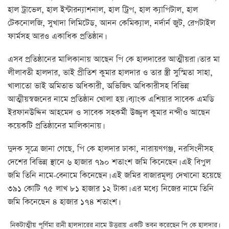
হাল ট্রাভেল, হাল ইন্টারন্যাশনাল, হাল ট্রিপ, হাল ক্যাপিটাল, হাল
টেকনোলজি, সুখাদা লিমিটেড, আনন কেমিক্যাল, নর্দার্ন জুট, রেপটাইল
ফার্মসহ আরও একাধিক প্রতিষ্ঠান।
এসব প্রতিষ্ঠানের মালিকানায় আছেন পি কে হালদারের আত্মীয়রা। তার মা
লীলাবতী হালদার, ভাই প্রীতিশ কুমার হালদার ও তার স্ত্রী সুস্মিতা সাহা,
খালাতো ভাই অমিতাভ অধিকারী, অভিজিৎ অধিকারীসহ বিভিন্ন
আত্মীয়স্বজনের নামে প্রতিষ্ঠান খোলা হয়। ব্যাংক এশিয়ার সাবেক এমডি
ইরফানউদ্দিন আহমেদ ও সাবেক সহকর্মী উজ্জ্বল কুমার নন্দীও আছেন
কয়েকটি প্রতিষ্ঠানের মালিকানায়।
দুদক সূত্রে জানা গেছে, পি কে হালদার ঢাকা, নারায়ণগঞ্জ, নরসিংদীসহ
দেশের বিভিন্ন স্থানে ৬ হাজার ৭৯০ শতাংশ জমি কিনেছেন। এই বিপুল
জমি তিনি নামে-বেনামে কিনেছেন। এই জমির বাজারমূল্য দেখানো হয়েছে
৩৯১ কোটি ৭৫ লাখ ৮১ হাজার ১২ টাকা। এর মধ্যে নিজের নামে তিনি
জমি কিনেছেন ৪ হাজার ১৭৪ শতাংশ।
নিকটাত্মীয় পূর্ণিমা রানী হালদারের নামে উত্তরায় একটি ভবন করেছেন পি কে হালদার।