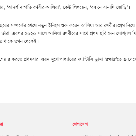
য়, ‘আদর্শ দম্পতি রণবীর-আলিয়া’, কেউ লিখছেন, ‘রব নে বানাদি জোড়ি’।
। পাঁচ বছরের সম্পর্কের শেষে নতুন ইনিংস শুরু করেন আলিয়া আর রণবীর। প্রেম
তাঁরা। এরপর ২০২০ সালে আলিয়া রণবীরের সাথে প্রথম ছবি দেন সোশ্যাল মিড
তে থাকে তখন থেকেই।
ার করতে প্রথমবার। অয়ন মুখোপাধ্যায়ের ফ্যান্টাসি ড্রামা ‘ব্রহ্মাস্ত্র’তে। ৯ 
রা
যোগাযোগ