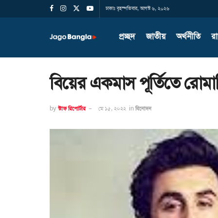
ঢাকাঃ বৃহস্পতিবার, আগস্ট ৬, ২০২৬
প্রচ্ছদ
জাতীয়
অর্থনীতি
র
বিয়ের একমাস পূর্তিতে রোম
by
স্টাফ রিপোর্টার
মে ১৫, ২০২২
in
বিনোদন