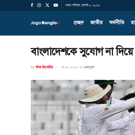
ঢাকাঃ শনিবার, আগস্ট ৮, ২০২৬
প্রচ্ছদ
জাতীয়
অর্থনীতি
র
বাংলাদেশকে সুযোগ না দিয়ে ‘ব্
by
স্টাফ রিপোর্টার
মে ১৯, ২০২২
in
খেলাধুলা