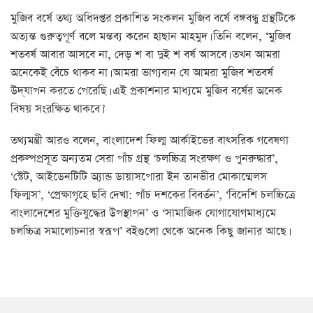
মুজিব বর্ষে তথ্য অধিদপ্তর প্রকাশিত সংকলন মুজিব বর্ষে বঙ্গবন্ধু গ্রন্থটিকে
অত্যন্ত গুরুত্বপূর্ণ বলে মন্তব্য করেন হাছান মাহমুদ। তিনি বলেন, ‘মুজিব
শতবর্ষ আবার আসবে না, দেড় শ বা দুই শ বর্ষ আসবে। তখন আমরা
অনেকেই বেঁচে থাকব না। আমরা ভাগ্যবান যে আমরা মুজিব শতবর্ষ
উদ্‌যাপন করতে পেরেছি। এই প্রকাশনার মাধ্যমে মুজিব বর্ষের অনেক
বিষয় সংরক্ষিত থাকবে।’
তথ্যমন্ত্রী আরও বলেন, বাংলাদেশ ফিল্ম আর্কাইভের বাৎসরিক গবেষণা
প্রকল্পপ্রসূত অন্যতম সেরা পাঁচ গ্রন্থ ‘চলচ্চিত্র সংরক্ষণ ও পুনরুদ্ধার’,
‘স্টেট, আইডেনটিটি অ্যান্ড ডায়াসপোরা ইন তানভীর মোকাম্মেলস
ফিল্মস’, ‘প্রেক্ষাগৃহে ছবি দেখা: পাঁচ দশকের বিবর্তন’, ‘বিদেশি চলচ্চিত্রে
বাংলাদেশের মুক্তিযুদ্ধের উপস্থাপন’ ও ‘সামাজিক যোগাযোগমাধ্যমে
চলচ্চিত্র সমালোচনার স্বরূপ’ বইগুলো থেকে অনেক কিছু জানার আছে।