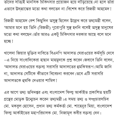
তাঁদের সত্যিই মানসিক চিকিৎসার প্রয়োজন হয়ে দাঁড়িয়েছে। না হলে তাঁরা
এভাবে উদ্‌ভ্রান্তের মতো কথা বলতেন না। বিশেষ করে রিজভী আহমেদ।’
রিজভী আহমেদ বেশ কিছুদিন অসুস্থ ছিলেন উল্লেখ করে তথ্যমন্ত্রী বলেন,
‘আমার মনে হয় তিনি (রিজভী) পুরোপুরি সুস্থ হননি বলেই অসুস্থ মানুষের
মতো কথা বলছেন। তাঁর আরও একটু চিকিৎসার দরকার আছে বলে মনে
হচ্ছে।’
খালেদা জিয়ার মুক্তির দাবিতে বিএনপি আদালত ঘেরাওয়ের কর্মসূচি দেবে
—এ নিয়ে সাংবাদিকেরা হাছান মাহমুদকে প্রশ্ন করেন। জবাবে তিনি বলেন,
‘আদালত ঘেরাওয়ের বক্তব্য সরাসরি আদালতের হুমকিস্বরূপ। আমি জানি
না, আদালত সেটিকে কীভাবে বিবেচনা করবেন। তবে এটি সরাসরি
আদালতকে হুমকি দেওয়ার শামিল।’
এর আগে তথ্য অধিদপ্তর এবং বাংলাদেশ ফিল্ম আর্কাইভ প্রকাশিত ছয়টি
গ্রন্থের মোড়ক উন্মোচন করেন তথ্যমন্ত্রী। এ সময় তথ্য ও সম্প্রচারসচিব
মো. মকবুল হোসেন, প্রধান তথ্য কর্মকর্তা মো. শাহেনুর মিয়া, বাংলাদেশ
ফিল্ম আর্কাইভের মহাপরিচালক মো. নিজামূল কবীর বক্তব্য দেন।