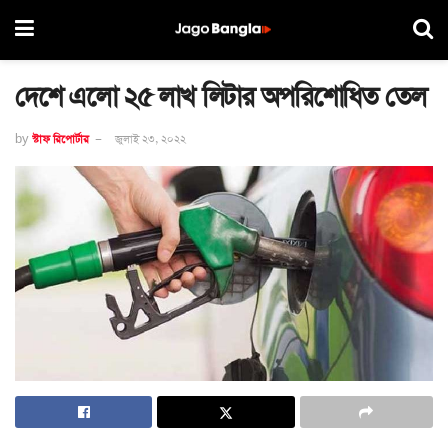
দেশে এলো ২৫ লাখ লিটার অপরিশোধিত তেল
by
স্টাফ রিপোর্টার
জুলাই ২৩, ২০২২