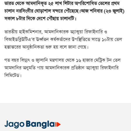
ভারত থেকে আমদানিকৃত ২৫ লাখ লিটার অপরিশোধিত তেলের প্রথম
চালান নরসিংদীর ঘোড়াশাল বন্দরে পৌঁছেছে। আজ শনিবার (২৩ জুলাই)
সকাল ৮টার দিকে দেশে পৌঁছায় চালানটি।
ভারতীয় হাইকমিশনার, আমদানিকারক অ্যাকুয়া রিফাইনারি ও
বিআইডব্লিউটিএ’র ঊর্ধ্বতন কর্মকর্তাদের উপস্থিতিতে সাড়ে ১০টায় তেল
হস্তান্তরের আনুষ্ঠানিকতা শুরু হয় বলে জানা গেছে।
গত বছর বিদ্যুৎ ও জ্বালানি মন্ত্রণালয় থেকে ১৬ হাজার মেট্রিক টন তেল
আমদানির অনুমতি পায় আমদানিকারক প্রতিষ্ঠান অ্যাকুয়া রিফাইনারি
লিমিটেড।