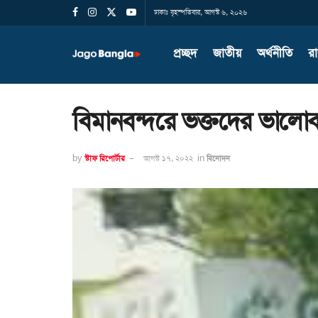
ঢাকাঃ বৃহস্পতিবার, আগস্ট ৬, ২০২৬
প্রচ্ছদ
জাতীয়
অর্থনীতি
র
বিমানবন্দরে ভক্তদের ভালোব
by
স্টাফ রিপোর্টার
আগস্ট ১৭, ২০২২
in
বিনোদন