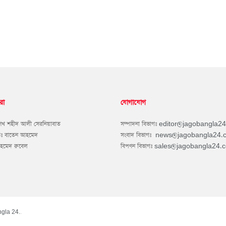
রা
যোগাযোগ
শেখ শহীদ আলী সেরনিয়াবাত
সম্পাদনা বিভাগঃ
editor@jagobangla2
কঃ বাতেন আহমেদ
সংবাদ বিভাগঃ
news@jagobangla24.
আহমেদ রুবেল
বিপণন বিভাগঃ
sales@jagobangla24.
gla 24.
.