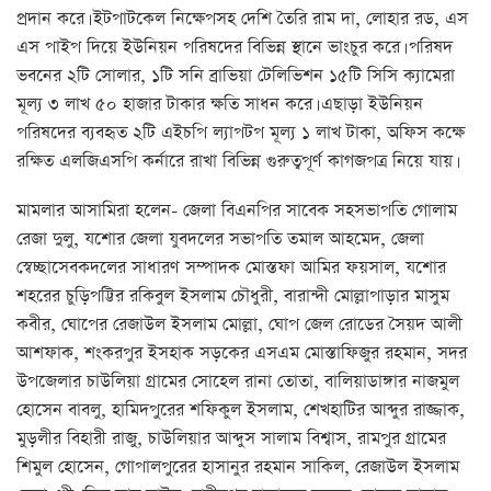
প্রদান করে। ইটপাটকেল নিক্ষেপসহ দেশি তৈরি রাম দা, লোহার রড, এস
এস পাইপ দিয়ে ইউনিয়ন পরিষদের বিভিন্ন স্থানে ভাংচুর করে। পরিষদ
ভবনের ২টি সোলার, ১টি সনি ব্রাভিয়া টেলিভিশন ১৫টি সিসি ক্যামেরা
মূল্য ৩ লাখ ৫০ হাজার টাকার ক্ষতি সাধন করে। এছাড়া ইউনিয়ন
পরিষদের ব্যবহৃত ২টি এইচপি ল্যাপটপ মূল্য ১ লাখ টাকা, অফিস কক্ষে
রক্ষিত এলজিএসপি কর্নারে রাখা বিভিন্ন গুরুত্বপূর্ণ কাগজপত্র নিয়ে যায়।
মামলার আসামিরা হলেন- জেলা বিএনপির সাবেক সহসভাপতি গোলাম
রেজা দুলু, যশোর জেলা যুবদলের সভাপতি তমাল আহমেদ, জেলা
স্বেচ্ছাসেবকদলের সাধারণ সম্পাদক মোস্তফা আমির ফয়সাল, যশোর
শহরের চুড়িপট্টির রকিবুল ইসলাম চৌধুরী, বারান্দী মোল্লাপাড়ার মাসুম
কবীর, ঘোপের রেজাউল ইসলাম মোল্লা, ঘোপ জেল রোডের সৈয়দ আলী
আশফাক, শংকরপুর ইসহাক সড়কের এসএম মোস্তাফিজুর রহমান, সদর
উপজেলার চাউলিয়া গ্রামের সোহেল রানা তোতা, বালিয়াডাঙ্গার নাজমুল
হোসেন বাবলু, হামিদপুরের শফিকুল ইসলাম, শেখহাটির আব্দুর রাজ্জাক,
মুড়লীর বিহারী রাজু, চাউলিয়ার আব্দুস সালাম বিশ্বাস, রামপুর গ্রামের
শিমুল হোসেন, গোপালপুরের হাসানুর রহমান সাকিল, রেজাউল ইসলাম