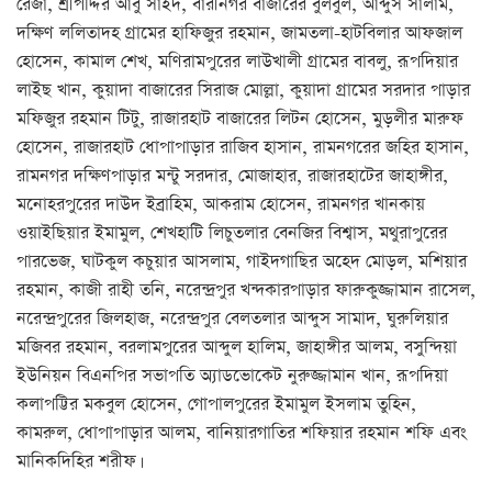
রেজা, শ্রীপদ্দির আবু সাইদ, বারীনগর বাজারের বুলবুল, আব্দুস সালাম,
দক্ষিণ ললিতাদহ গ্রামের হাফিজুর রহমান, জামতলা-হাটবিলার আফজাল
হোসেন, কামাল শেখ, মণিরামপুরের লাউখালী গ্রামের বাবলু, রূপদিয়ার
লাইছ খান, কুয়াদা বাজারের সিরাজ মোল্লা, কুয়াদা গ্রামের সরদার পাড়ার
মফিজুর রহমান টিটু, রাজারহাট বাজারের লিটন হোসেন, মুড়লীর মারুফ
হোসেন, রাজারহাট ধোপাপাড়ার রাজিব হাসান, রামনগরের জহির হাসান,
রামনগর দক্ষিণপাড়ার মন্টু সরদার, মোজাহার, রাজারহাটের জাহাঙ্গীর,
মনোহরপুরের দাউদ ইব্রাহিম, আকরাম হোসেন, রামনগর খানকায়
ওয়াইছিয়ার ইমামুল, শেখহাটি লিচুতলার বেনজির বিশ্বাস, মথুরাপুরের
পারভেজ, ঘাটকুল কচুয়ার আসলাম, গাইদগাছির অহেদ মোড়ল, মশিয়ার
রহমান, কাজী রাহী তনি, নরেন্দ্রপুর খন্দকারপাড়ার ফারুকুজ্জামান রাসেল,
নরেন্দ্রপুরের জিলহাজ, নরেন্দ্রপুর বেলতলার আব্দুস সামাদ, ঘুরুলিয়ার
মজিবর রহমান, বরলামপুরের আব্দুল হালিম, জাহাঙ্গীর আলম, বসুন্দিয়া
ইউনিয়ন বিএনপির সভাপতি অ্যাডভোকেট নুরুজ্জামান খান, রূপদিয়া
কলাপট্টির মকবুল হোসেন, গোপালপুরের ইমামুল ইসলাম তুহিন,
কামরুল, ধোপাপাড়ার আলম, বানিয়ারগাতির শফিয়ার রহমান শফি এবং
মানিকদিহির শরীফ।